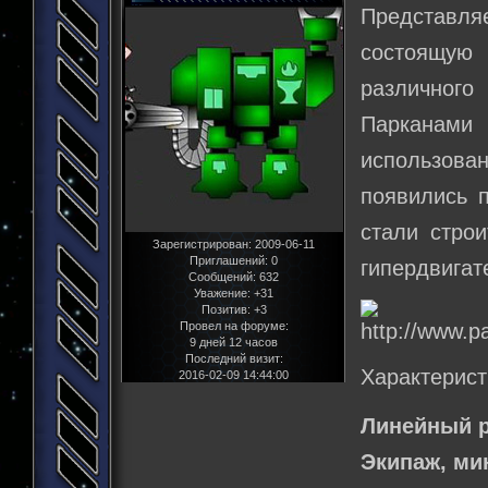
Представл
состоящую
различного
Парканами 
использов
появились п
стали стро
Зарегистрирован
: 2009-06-11
Приглашений:
0
гипердвигат
Сообщений:
632
Уважение:
+31
Позитив:
+3
Провел на форуме:
9 дней 12 часов
Последний визит:
Характерист
2016-02-09 14:44:00
Линейный р
Экипаж, м