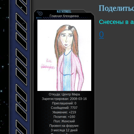
Поделить
KESTREL
Главная блондинка
Снесены в а
0
Откуда:
Центр Мира
Зарегистрирован
: 2008-03-16
Приглашений:
0
Сообщений:
7707
Уважение:
+219
Позитив:
+160
Пол:
Женский
Провел на форуме:
3 месяца 12 дней