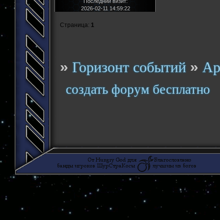
Последний визит:
2026-02-11 14:59:22
Страница:
1
»
»
Горизонт событий
Ар
создать форум бесплатно