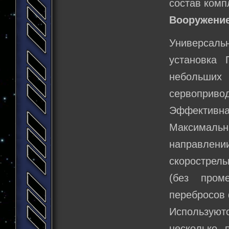
состав комп
Вооружение
Универсаль
установка 
небольших
сервоприво
Эффективная
Максимальн
направлении 
скорострель
(без пром
перебросов ф
Используютс
несколько 