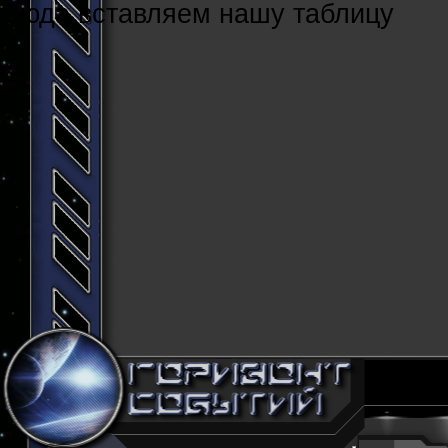
Cюда вставляем нашу таблицу