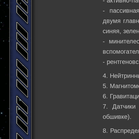
- активно-п
- пассивна
двумя главн
синяя, зелен
- минителе
вспомогател
- рентгеновс
4. Нейтринн
5. Магнитом
6. Гравитац
7. Датчики
обшивке).
8. Распреде