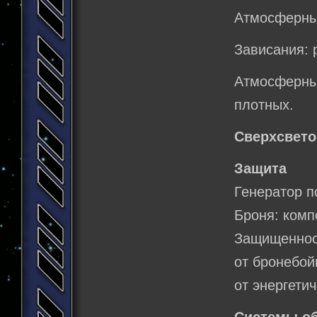
Атмосферны
Зависания: 
Атмосферны
плотных.
Сверхсвето
Защита
Генератор п
Броня: комп
Защищеннос
от бронебой
от энергети
Системы о