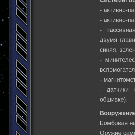
- активно-п
- активно-п
- пассивна
двумя главн
синяя, зелен
- минителе
вспомогате
- магнитоме
- датчики 
обшивке).
Вооружение
Бомбовая на
Оружие сам