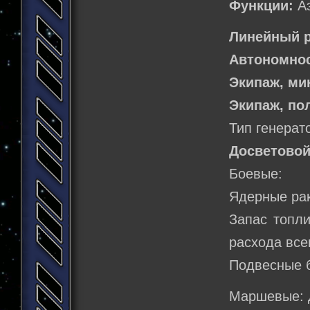
Функции:
Аэ
Линейный р
Автономнос
Экипаж, м
Экипаж, по
Тип генерат
Досветовой
Боевые:
Ядерные рак
Запас топли
расхода все
Подвесные б
Маршевые: 