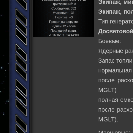
Экипаж, м
Приглашений:
0
Сообщений:
632
Экипаж, по
Уважение:
+31
Позитив:
+3
Тип генерат
Провел на форуме:
9 дней 12 часов
Досветовой
Последний визит:
2016-02-09 14:44:00
Боевые:
Ядерные рак
Запас топли
нормальная 
после расхо
MGLT)
полная ёмко
после расхо
MGLT).
Маршевые: 