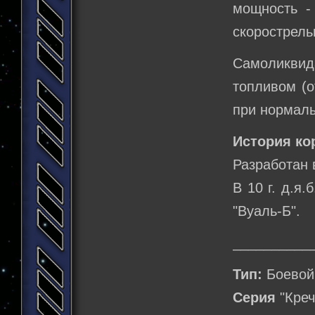
мощность -
скорострель
Самоликви
топливом (о
при нормаль
История ко
Разработан 
В 10 г. д.я
"Вуаль-Б".
__________
Тип:
Боевой
Серия
"Креч