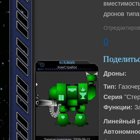
вместимост
дронов типа 
Отредактиров
0
Поделить
KOLMAN
ХомСтраКос
Дроны:
Тип:
Газоче
Серия
"Стер
Функции:
За
Линейный р
Автономнос
Зарегистрирован
: 2009-06-11