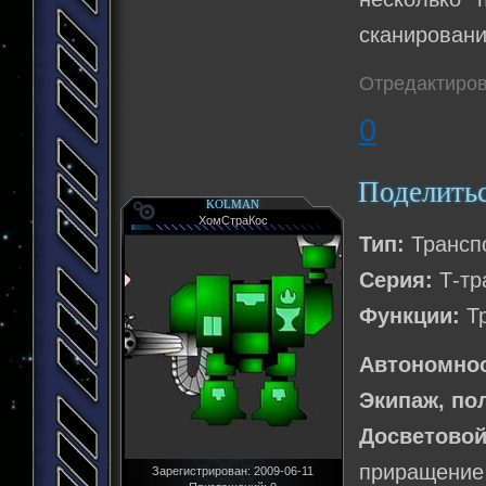
сканировани
Отредактиров
0
Поделить
KOLMAN
ХомСтраКос
Тип:
Трансп
Серия:
Т-тр
Функции:
Тр
Автономнос
Экипаж, по
Досветовой
приращение 
Зарегистрирован
: 2009-06-11