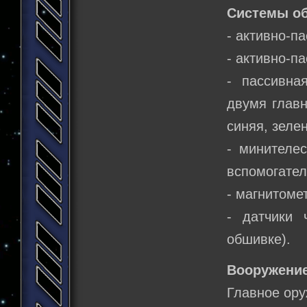
Системы о
- активно-п
- активно-п
- пассивна
двумя главн
синяя, зелен
- минителе
вспомогате
- магнитоме
- датчики 
обшивке).
Вооружение
Главное ору