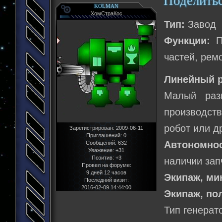
Поделить
KOLMAN
ХомСтраКос
Тип:
Завод
Функции:
Пр
частей, рем
Линейный р
Малый раз
производств
робот или д
Зарегистрирован
: 2009-06-11
Приглашений:
0
Автономнос
Сообщений:
632
Уважение:
+31
Позитив:
+3
наличии зап
Провел на форуме:
9 дней 12 часов
Экипаж, м
Последний визит:
2016-02-09 14:44:00
Экипаж, по
Тип генерат