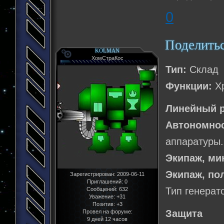
0
Поделить
KOLMAN
ХомСтраКос
Тип:
Склад
Функции:
Хр
Линейный р
Автономнос
аппаратуры.
Экипаж, м
Экипаж, по
Зарегистрирован
: 2009-06-11
Приглашений:
0
Тип генерат
Сообщений:
632
Уважение:
+31
Позитив:
+3
Защита
Провел на форуме:
9 дней 12 часов