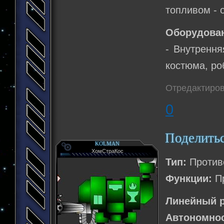
топливом - 
Оборудова
- Внутрення
костюма, ро
Отредактиров
0
Поделить
KOLMAN
ХомСтраКос
Тип:
Противо
Функции:
Пр
Линейный р
Автономнос