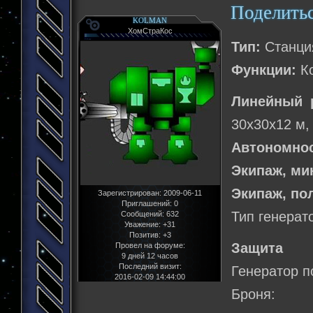
Поделить
KOLMAN
ХомСтраКос
Тип:
Станци
Функции:
Ко
Линейный 
30х30х12 м,
Автономнос
Экипаж, м
Экипаж, по
Зарегистрирован
: 2009-06-11
Приглашений:
0
Тип генерат
Сообщений:
632
Уважение:
+31
Позитив:
+3
Защита
Провел на форуме:
9 дней 12 часов
Последний визит:
Генератор п
2016-02-09 14:44:00
Броня: