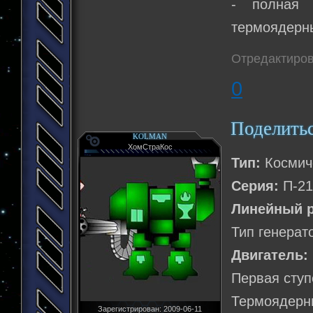
- полная 
термоядерн
Отредактиров
0
Поделить
KOLMAN
ХомСтраКос
Тип:
Космиче
Серия:
П-21
Линейный р
Тип генерат
Двигатель:
Первая ступ
Термоядерны
Зарегистрирован
: 2009-06-11