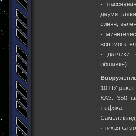
- пассивна
двумя главн
синяя, зелен
- минителе
вспомогате
- датчики 
обшивке).
Вооружение
10 ПУ ракет
КАЗ: 350 с
тюфяка.
Самоликвид
- тихая сам