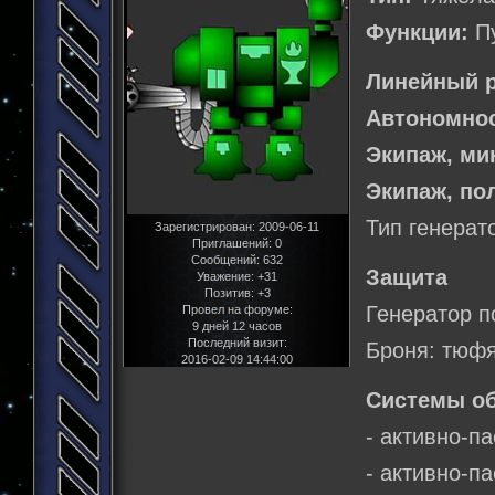
Функции:
Пу
Линейный р
Автономнос
Экипаж, м
Экипаж, по
Тип генерат
Зарегистрирован
: 2009-06-11
Приглашений:
0
Сообщений:
632
Защита
Уважение:
+31
Позитив:
+3
Генератор п
Провел на форуме:
9 дней 12 часов
Последний визит:
Броня: тюф
2016-02-09 14:44:00
Системы о
- активно-п
- активно-п