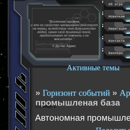
Об игре
Новичкам
"Вселенная огромна,
и это ее свойство чрезвычайно действует
на нервы, вследствие чего большинство
Навигация
людей, храня свой душевный покой,
предпочитают не помнить о ее
масштабах."
Контакты
© Дуглас Адамс
Баннеры
Активные темы
»
»
Горизонт событий
Ар
промышленая база
Страница:
1
Автономная промышле