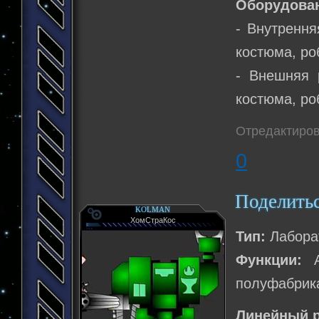
Оборудова
- Внутрення
костюма, ро
- Внешняя 
костюма, ро
Отредактиров
0
Поделить
KOLMAN
ХомСтраКос
Тип:
Лабора
Функции:
Ав
полуфабрика
Линейный р