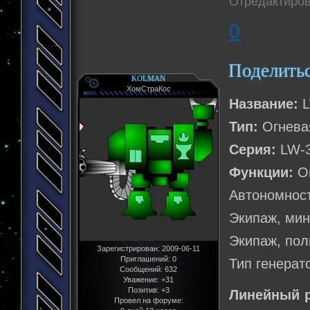
Отредактиров
0
Поделить
KOLMAN
ХомСтраКос
Название:
L
Тип:
Огневая
Серия:
LW-
Функции:
Ог
Автономност
Экипаж, мин
Экипаж, пол
Зарегистрирован
: 2009-06-11
Приглашений:
0
Тип генерат
Сообщений:
632
Уважение:
+31
Позитив:
+3
Линейный 
Провел на форуме: