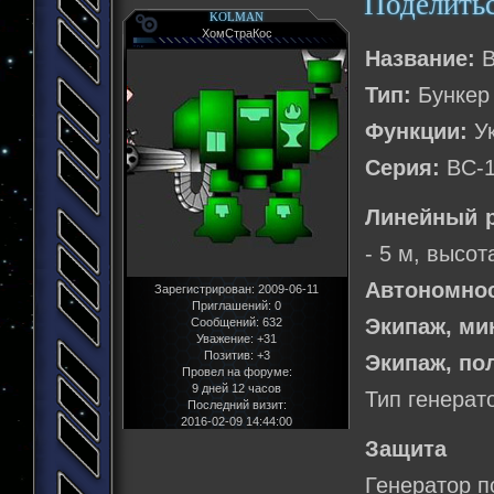
Поделить
KOLMAN
ХомСтраКос
Название:
B
Тип:
Бункер
Функции:
Ук
Серия:
BC-
Линейный р
- 5 м, высот
Автономнос
Зарегистрирован
: 2009-06-11
Приглашений:
0
Экипаж, м
Сообщений:
632
Уважение:
+31
Позитив:
+3
Экипаж, по
Провел на форуме:
9 дней 12 часов
Тип генерат
Последний визит:
2016-02-09 14:44:00
Защита
Генератор п