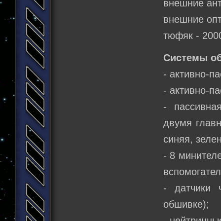
внешние ант
внешние опт
тюфяк - 200
Системы о
- активно-п
- активно-п
- пассивна
двумя главн
синяя, зелен
- 8 минител
вспомогател
- датчики 
обшивке);
- нейтринны