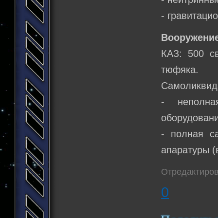
- гравитаци
Вооружение
КАЗ: 500 с
тюфяка.
Самоликвид
- неполна
оборудовани
- полная с
апаратуры (в
Отредактиров
0