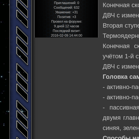
Приглашений:
0
Конечная ск
Сообщений:
632
Уважение:
+31
ДВЧ с измен
Позитив:
+3
Провел на форуме:
Вторая ступе
9 дней 12 часов
Последний визит:
Термоядерны
2016-02-09 14:44:00
Конечная с
учётом 1-й 
ДВЧ с измен
Головка са
- активно-п
- активно-п
- пассивна
двумя главн
синяя, зелен
Способы на