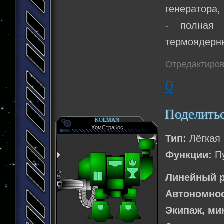
генератора,
- полная 
термоядерны
Отредактиров
0
Поделить
KOLMAN
ХомСтраКос
Тип:
Лёгкая 
Функции:
Пу
Линейный р
Автономнос
Экипаж, м