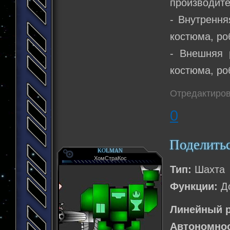
производите
- Внутрення
костюма, ро
- Внешняя 
костюма, ро
Отредактиров
0
Поделить
KOLMAN
ХомСтраКос
Тип:
Шахта
Функции:
До
Линейный р
Автономнос