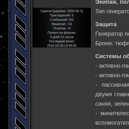
Экипаж, по
Тип генерат
Зарегистрирован
: 2009-06-11
Приглашений:
0
Сообщений:
632
Защита
Уважение:
+31
Позитив:
+3
Генератор п
Провел на форуме:
9 дней 12 часов
Последний визит:
Броня: тюф
2016-02-09 14:44:00
Системы о
- активно-п
- активно-п
- пассивна
двумя главн
синяя, зелен
- минителе
вспомогате