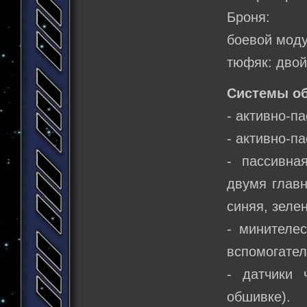
Броня:
боевой моду
тюфяк: двой
Системы о
- активно-п
- активно-п
- пассивна
двумя главн
синяя, зелен
- минителе
вспомогате
- датчики 
обшивке).