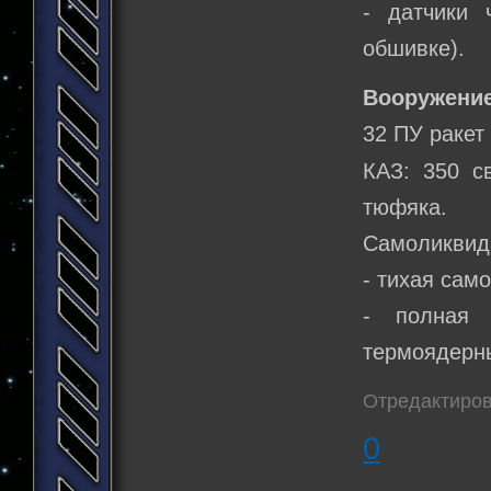
- датчики 
обшивке).
Вооружение
32 ПУ ракет
КАЗ: 350 с
тюфяка.
Самоликвид
- тихая сам
- полная 
термоядерны
Отредактиров
0