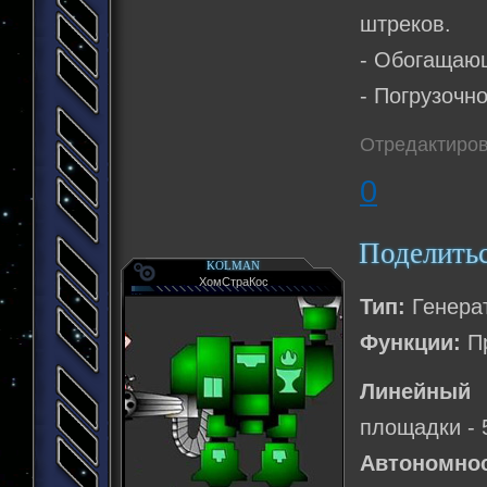
штреков.
- Обогащаю
- Погрузочн
Отредактиров
0
Поделить
KOLMAN
ХомСтраКос
Тип:
Генера
Функции:
Пр
Линейный 
площадки - 
Автономнос