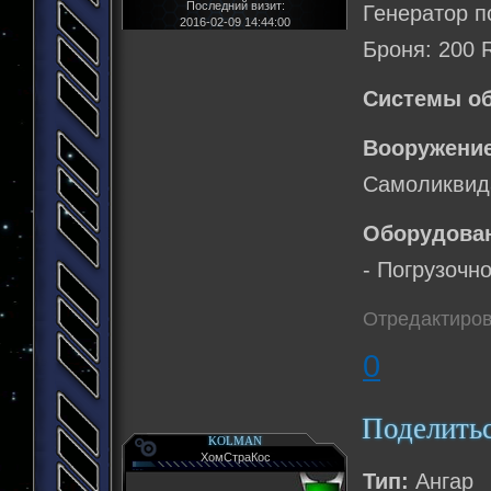
Последний визит:
Генератор п
2016-02-09 14:44:00
Броня: 200 
Системы о
Вооружение
Самоликвида
Оборудова
- Погрузочн
Отредактиров
0
Поделить
KOLMAN
ХомСтраКос
Тип:
Ангар