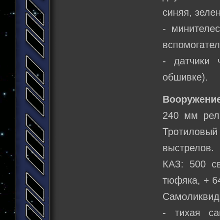
синяя, зелен
- минителе
вспомогате
- датчики 
обшивке).
Вооружение
240 мм рель
Тротиловый
выстрелов.
КАЗ: 500 с
тюфяка, + 6
Самоликвид
- тихая с