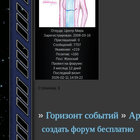
Откуда:
Центр Мира
Зарегистрирован
: 2008-03-16
Приглашений:
0
Сообщений:
7707
Уважение:
+219
Позитив:
+160
Пол:
Женский
Провел на форуме:
3 месяца 12 дней
Последний визит:
2026-02-11 14:59:22
Страница:
1
»
»
Горизонт событий
Ар
создать форум бесплатно