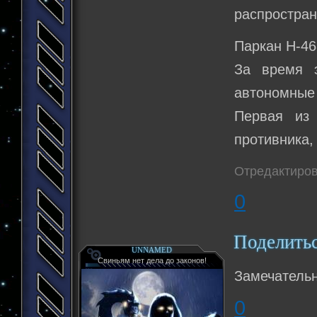
распростран
Паркан H-468
За время э
автономные
Первая из 
противника,
Отредактиров
0
Поделить
UNNAMED
Свиньям нет дела до законов!
Замечательн
0