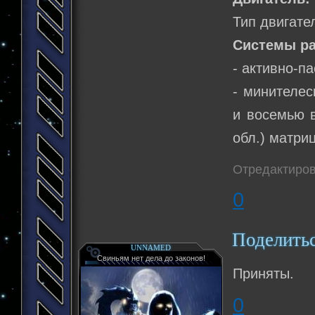
Тип двигате
Системы ра
- активно-п
- минителес
и восемью в
обл.) матри
Отредактиров
0
Поделить
UNNAMED
Свиньям нет дела до законов!
Приняты.
0