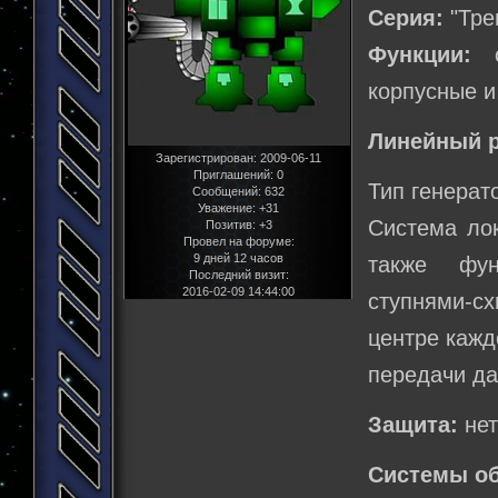
Серия:
"Тре
Функции:
сл
корпусные и
Линейный р
Зарегистрирован
: 2009-06-11
Приглашений:
0
Тип генерат
Сообщений:
632
Уважение:
+31
Система ло
Позитив:
+3
Провел на форуме:
9 дней 12 часов
также фун
Последний визит:
2016-02-09 14:44:00
ступнями-сх
центре кажд
передачи да
Защита:
не
Системы о