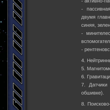
- активно-п
- пассивна
двумя главн
синяя, зелен
- минителе
вспомогател
- рентгеновс
4. Нейтринн
5. Магнитом
6. Гравитац
7. Датчики
обшивке).
8. Поисково