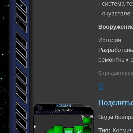
- система т
- очувствле
Вооружение
История:
Разработан
ремонтных р
Отредактиров
0
Поделить
KOLMAN
ХомСтраКос
Виды боепри
Тип:
Космиче