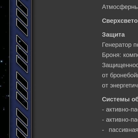
Атмосферный
Сверхсвето
Защита
Генератор п
Броня: комп
Защищеннос
от бронебой
от энергети
Системы о
- активно-п
- активно-п
- пассивна