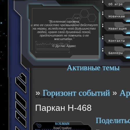
Об игре
Новичкам
"Вселенная огромна,
и это ее свойство чрезвычайно действует
на нервы, вследствие чего большинство
Навигация
людей, храня свой душевный покой,
предпочитают не помнить о ее
масштабах."
Контакты
© Дуглас Адамс
Баннеры
Активные темы
»
»
Горизонт событий
Ар
Страница:
1
Паркан H-468
Поделить
KOLMAN
ХомСтраКос