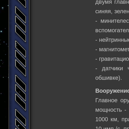
двумя главн
синяя, зелен
- минителе
вспомогате
- нейтринны
- магнитоме
- гравитаци
- датчики 
обшивке).
Вооружение
Главное ор
мощность - 
1000 км, пр
10 имп./с, п