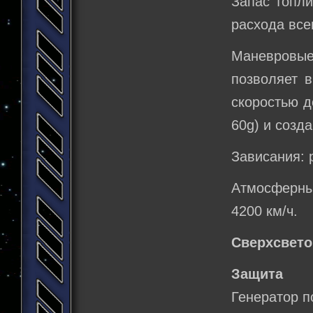
Запас топли
расхода все
Маневровы
позволяет 
скоростью д
60g) и созд
Зависания: 
Атмосферны
4200 км/ч.
Сверхсвето
Защита
Генератор п