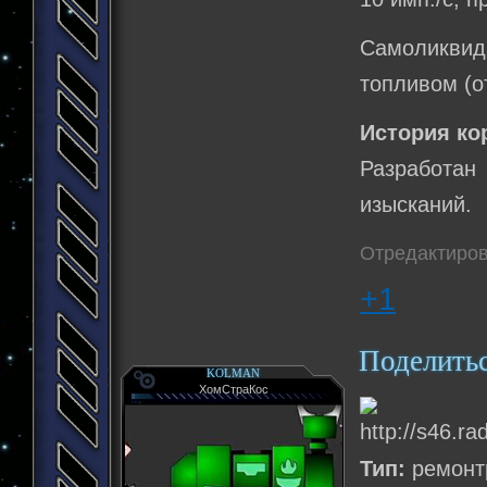
Самоликви
топливом (о
История ко
Разработан
изысканий.
Отредактиров
+1
Поделить
KOLMAN
ХомСтраКос
Тип:
ремонт