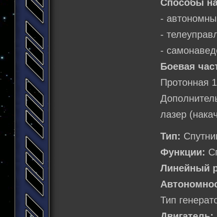
Способы на
- автономны
- телеуправ
- самонавед
Боевая час
Протонная 1
Дополнител
лазер (нака
Тип:
Спутни
Функции:
Сп
Линейный р
Автономнос
Тип генерат
Двигатель: