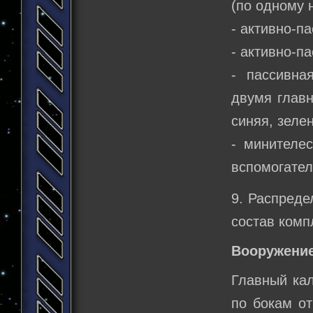
(по одному н
- активно-п
- активно-п
- пассивна
двумя главн
синяя, зелен
- минителе
вспомогате
9. Распреде
состав комп
Вооружение
Главный кал
по бокам от