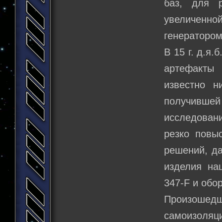
баз, для 
увеличенн
генератором
В 15 г. д.я
артефакты 
известно н
получивше
исследован
резко повыс
решений, да
изделия на
347-F и обо
Произошед
самоизол