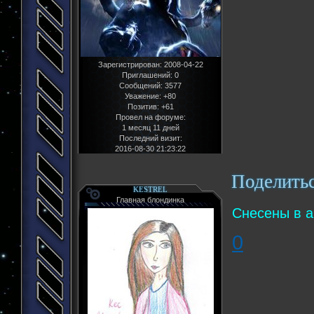
Зарегистрирован
: 2008-04-22
Приглашений:
0
Сообщений:
3577
Уважение:
+80
Позитив:
+61
Провел на форуме:
1 месяц 11 дней
Последний визит:
2016-08-30 21:23:22
Поделить
KESTREL
Главная блондинка
Снесены в а
0