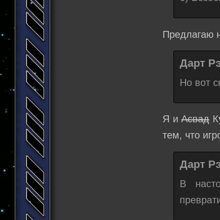
Предлагаю н
Дарт Рэ
Но вот с
Я и
Асвад
Ку
тем, что иг
Дарт Рэ
В наст
преврат