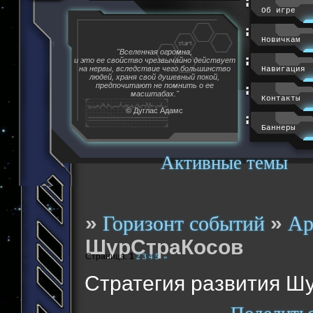
Об игре
Новичкам
"Вселенная огромна,
и это ее свойство чрезвычайно действует
на нервы, вследствие чего большинство
Навигация
людей, храня свой душевный покой,
предпочитают не помнить о ее
масштабах."
Контакты
© Дуглас Адамс
Баннеры
Активные темы
»
»
Горизонт событий
Ар
ШурСтраКосов
Страница:
1
2
3
4
5
»
Стратегия развития Ш