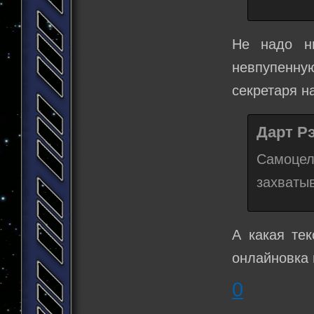
Не надо н
невпупенну
секретаря на
Дарт Рэ
Самоцель
захватыв
А какая те
онлайновка 
0