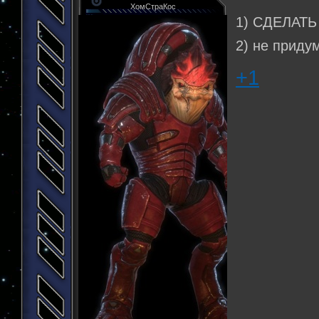
ХомСтраКос
1) СДЕЛАТ
2) не приду
+1