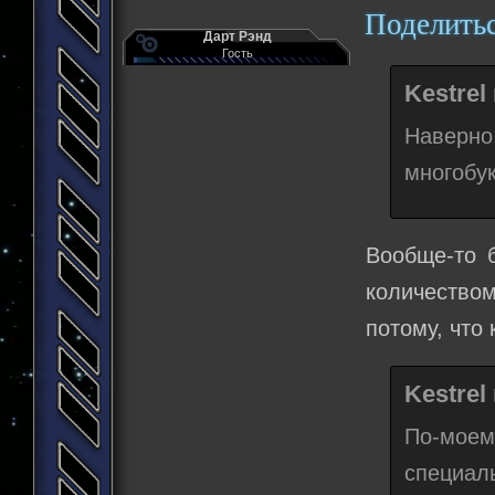
Поделить
Дарт Рэнд
Гость
Kestrel
Наверно
многобу
Вообще-то 
количество
потому, что
Kestrel
По-моем
специал