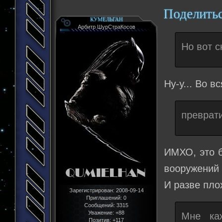
Поделить
КУМЕЛЬГАН
Арбитр ШурСтраКосов
Но вот с
Ну-у... Во в
преврат
ИМХО, это б
вооружений 
И разве пло
Зарегистрирован
: 2008-09-14
Приглашений:
0
Сообщений:
3315
Уважение:
+88
Мне каж
Позитив:
+117