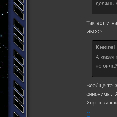
должны 
Так вот и н
ИМХО.
Kestrel
А какая 
не онлай
Вообще-то з
синонимы. А
Хорошая книг
0