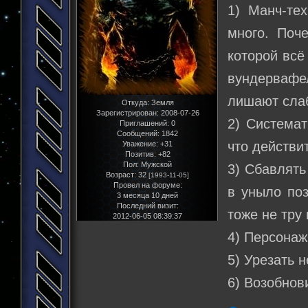
1) Манч-те
много. Поч
которой всё
вундервафел
лишают слаб
Откуда:
Земля
Зарегистрирован
: 2008-07-26
2) Системат
Приглашений:
0
Сообщений:
1842
что действи
Уважение:
+31
Позитив:
+82
Пол:
Мужской
3) Сбавлять
Возраст:
32
[1993-11-05]
Провел на форуме:
в уныло по
3 месяца 10 дней
Последний визит:
тоже не тру
2012-06-05 08:39:37
4) Персонаж
5) Урезать 
6) Возобнов