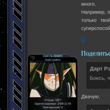
много.
Например, п
только тво
суперспособ
0
Поделить
ОМЕГА-ЭНВИЧ
ХомСтраКос
Дарт Рэ
Боюсь, ч
Двачую.
Откуда:
ГДЕ?
Зарегистрирован
: 2008-11-09
Приглашений:
0