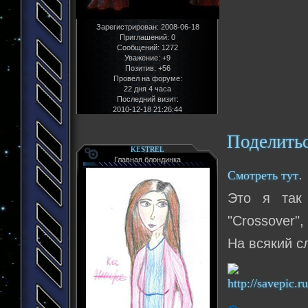
Зарегистрирован
: 2008-06-18
Приглашений:
0
Сообщений:
1272
Уважение:
+9
Позитив:
+56
Провел на форуме:
22 дня 4 часа
Последний визит:
2010-12-18 21:26:44
Поделить
KESTREL
Главная блондинка
.
Смотреть тут
Это я так
"Crossover"
На всякий с