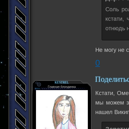
Соль ро
кстати,
отнюдь н
Не могу не с
0
Поделить
KESTREL
Главная блондинка
Кстати, Оме
мы можем за
нашел Викип