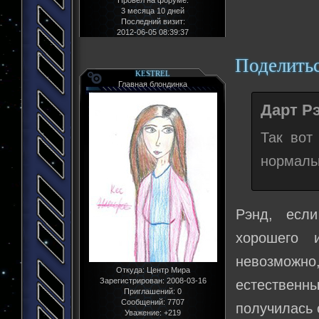
3 месяца 10 дней
Последний визит:
2012-06-05 08:39:37
Поделить
KESTREL
Главная блондинка
Дарт Рэ
Так вот
нормаль
Рэнд, если
хорошего 
невозможн
Откуда:
Центр Мира
Зарегистрирован
: 2008-03-16
естественны
Приглашений:
0
Сообщений:
7707
получилась 
Уважение:
+219