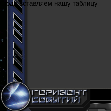
Cюда вставляем нашу таблицу