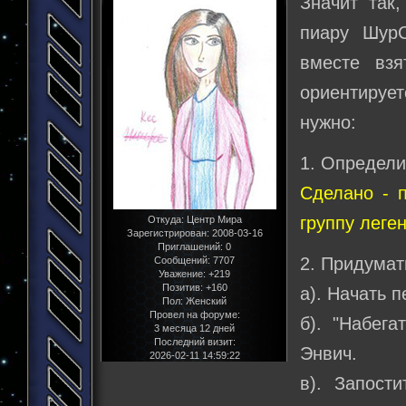
Значит так,
пиару ШурС
вместе взя
ориентирует
нужно:
1. Определи
Сделано - 
группу леге
Откуда:
Центр Мира
Зарегистрирован
: 2008-03-16
Приглашений:
0
2. Придумат
Сообщений:
7707
Уважение:
+219
Позитив:
+160
а). Начать 
Пол:
Женский
Провел на форуме:
б). "Набега
3 месяца 12 дней
Последний визит:
Энвич.
2026-02-11 14:59:22
в). Запост