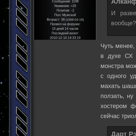
Алканф
Сообщений:
1198
Уважение:
+25
Позитив:
-2
И разве
Пол:
Мужской
Возраст:
38
[1988-04-18]
вообще?
Провел на форуме:
15 дней 14 часов
Последний визит:
2010-12-10 14:33:19
Чуть менее,
в духе СХ 
монстра мож
с одного у
махать шашк
ползать, ну
хостером ф
сейчас триол
Дарт Рэ