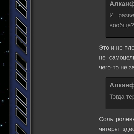
Алканф
И разве
вообще?
Это и не пл
не самоцел
чего-то не з
Алканф
Тогда те
Соль ролевк
читеры зде