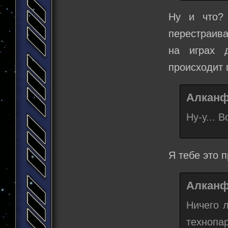
Ну и что?
перестраива
на играх 
происходит 
Алканф
Ну-у... 
Я тебе это 
Алканф
Ничего 
технопар