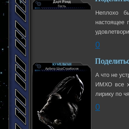
Дарт Рэнд
Гость
Неплохо б
настоящее 
удовлетвор
0
Поделить
КУМЕЛЬГАН
Арбитр ШурСтраКосов
А что не ус
ИМХО все хо
лирику по ч
0