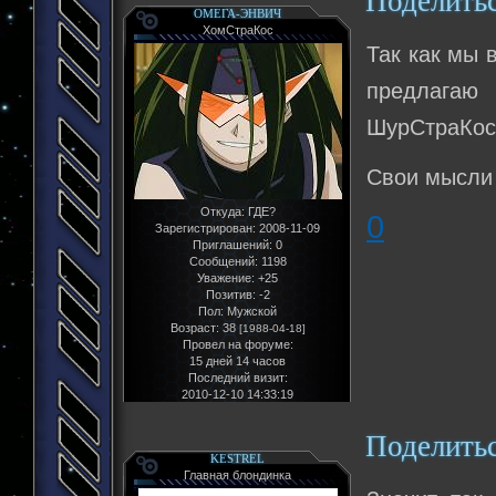
Поделить
ОМЕГА-ЭНВИЧ
ХомСтраКос
Так как мы 
предлагаю
ШурСтраКосо
Свои мысли 
Откуда:
ГДЕ?
0
Зарегистрирован
: 2008-11-09
Приглашений:
0
Сообщений:
1198
Уважение:
+25
Позитив:
-2
Пол:
Мужской
Возраст:
38
[1988-04-18]
Провел на форуме:
15 дней 14 часов
Последний визит:
2010-12-10 14:33:19
Поделить
KESTREL
Главная блондинка