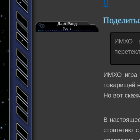
0
Поделить
Дарт Рэнд
Гость
ИМХО вс
перетекл
ИМХО игра с
товарищей н
Но вот скаж
В настоящее
стратегию с