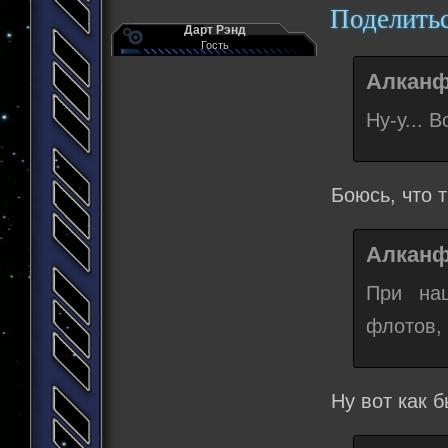
Поделить
Дарт Рэнд
Гость
Алканф
Ну-у... 
Боюсь, что 
Алканф
При наш
флотов,
Ну вот как б