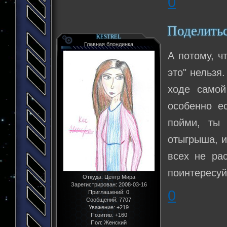
0
Поделить
KESTREL
Главная блондинка
А потому, чт
это" нельзя
ходе самой
особенно ес
пойми, ты 
отыгрыша, и
всех не рас
поинтересуй
Откуда:
Центр Мира
Зарегистрирован
: 2008-03-16
0
Приглашений:
0
Сообщений:
7707
Уважение:
+219
Позитив:
+160
Пол:
Женский