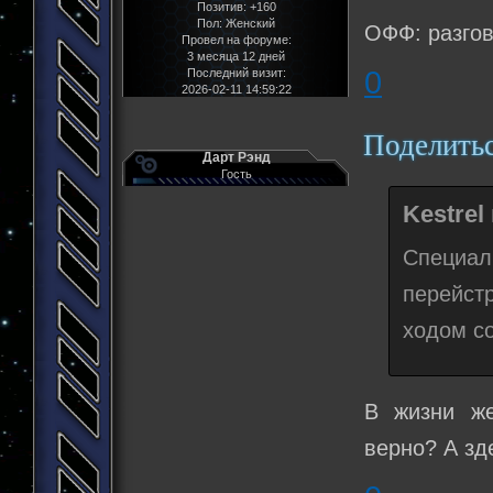
Позитив:
+160
Пол:
Женский
ОФФ: разгов
Провел на форуме:
3 месяца 12 дней
0
Последний визит:
2026-02-11 14:59:22
Поделить
Дарт Рэнд
Гость
Kestrel
Специал
перейст
ходом с
В жизни же
верно? А зд