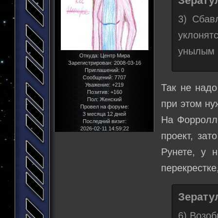
Зератул
3) Сбав
уклонят
унылым г
Откуда:
Центр Мира
Зарегистрирован
: 2008-03-16
Приглашений:
0
Сообщений:
7707
Уважение:
+219
Так не надо
Позитив:
+160
Пол:
Женский
при этом ну
Провел на форуме:
3 месяца 12 дней
На Форролле
Последний визит:
2026-02-11 14:59:22
проект, зат
Рунете, у 
перекрестке,
Зератул
6) Возоб