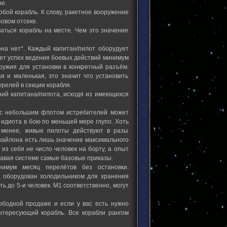
не.
собой корабль. К слову, ракетное вооружение
зовом отсеке.
аться корабль на месте. Чем это значение
она нет*. Каждый капитан/пилот оборудует
ает успех ведения боевых действий минимум
ружия для установки в конкретный разъём.
я и маленькая, это значит что установить
релей в секции корабля.
ний капитана/пилота, исходя из имеющихся
 с небольшим флотом истребителей может
о идиота в бою по меньшей мере глупо. Хоть
 менее, живые пилоты действуют в разы
 кайлона есть лишь значение максимального
из себя не число человек на борту, а опыт
давая системе самые базовые приказы.
нимум месяц перелётов без остановки.
, оборудован холодильником для хранения
ь до 5-и человек. М1 соответственно, могут
вободной продаже и если у вас есть нужно
интересующий корабль. Все корабли рангом