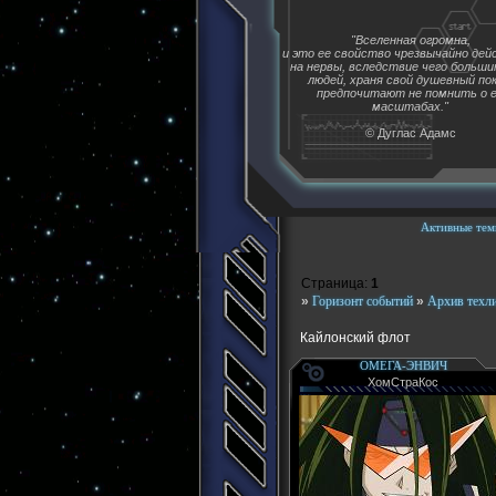
"Вселенная огромна,
и это ее свойство чрезвычайно де
на нервы, вследствие чего больш
людей, храня свой душевный пок
предпочитают не помнить о 
масштабах."
© Дуглас Адамс
Активные тем
Страница:
1
»
Горизонт событий
»
Архив техл
Кайлонский флот
ОМЕГА-ЭНВИЧ
ХомСтраКос