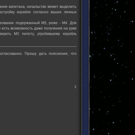
вание капитана, начальство может выделить
астройку корабля согласно ваших личных
льзование подержанный М5, реже - М4. Для
и есть возможность даже получения на руки
верить М3 пилоту, угробившему корабль
___________________________________________________________
огласованно. Прошу дать пояснения, что
2