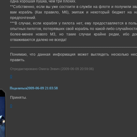
одна хорошая пушка, чем три плохих.
**Собственно, если вы уже состоите в службе на флоте и получили з
вам корабль (Как правило, М6), экипаж и некоторый бюджет на н
предпочтений.
***В случае, если корабля у пилота нет, ему предоставляется в по
опытных пилотов, потерявших свой корабль по какой-либо случайност
более-менее нового М3, но такие случаи крайне редки, ибо до
отваживаются далеко не всегда!
___________________________________________________________
Понимаю, что данная информация может выглядеть несколько нес
править.
Отредактировано Омега-Энвич (2009-06-09 20:59:06)
0
Поделиться
2009-06-09 21:03:58
Приняты.
0