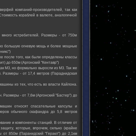
верфей компаний-производителей, так как
Стоимость кораблей в валюте, аналогичной
 много истребителей. Размеры - от 750м
енно большую огневую мощь и более мощные
никс")
же после того, как были определены классы
ит) до 650м (Аргонский "Кентавр")
ак М3, но формально выросли из М3. Так же
 Размеры - от 17,4 метров (Параднидская
ашины из тех, что есть во власти Кайлона.
 Размеры - от 7,6м (Аргонский "Бастер") до
 машин относят спасательные капсулы и
еров обычного скафандра до 5,8 метров
ование и компоненты станций. В отличие от
защиту, которые, впрочем, сильно (крайне
 от 850м (Паранидский "Геракл") до 2,1км