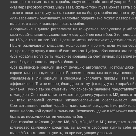
задет, не отразил - плохо, корабль получает заработанный удар по бро
-Размер Грузового отсека указывает, сколько тонн груза может взять с 
также относится к грузу, так как хранится на борту корабля именно в гру
-Маневренность обозначает, насколько эффективно может разворачив
выше, тем выше и маневренность корабля.
-Вооружение. Единого регламента на конкретное вооружение у кайл
свой корабль таким оружием, каким ему удобнее вести бой. Это повыш
на 15%, а то и на все 30% Цветные метки обозначают доступность о
Пушки различаются классами, мощностью и прочим. Если метка сера
конкретно эту пушку в данный слот нельзя. Цифры обозначают кол-во ту
-Все корабли могут быть модернезированы за счёт личных предпочте
денег/выделенного на корабль бюджета.
-Все кайлонские корабли имеют функцию автопилота. Поэтому даже
справиться всего один человек. Впрочем, полагаться на исскуственног
управляемые ИИ корабли и способны исполнять приказы, тем не
эффективнее. Тем не менее, благодаря этому фактору, у всех кораблей
экипажа. Нужно так же отметить, что основное значение представляет 
командира. Опытный капитан может в одиночку управлять М2, лишь от
-У всех кораблей системы жизнеобеспечения обеспечивают ми
Соответственно, любой корабль, даже самый захудалый истребитель
пищи, небольшой кухней и гальюном. Технически, даже в М5 может влезт
брать до нескольких сотен человек на борт.
-Все корабли кайлона (кроме М6, М3, М3+, М2 и М1) находятся в с
количество кайлонских кредитов, вы можете свободно купить себе 
выше М3 так же можно купить, но при следующих условиях: