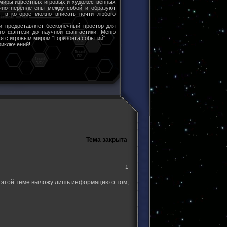
 миры известных игровых и художественных
чно переплетены между собой и образуют
ы, в которое можно вписать почти любого
и предоставляет бесконечный простор для
ого фэнтези до научной фантастики. Меню
я с игровым миром "Горизонта событий".
риключений!
Тема закрыта
1
В этой теме выложу лишь информацию о том,