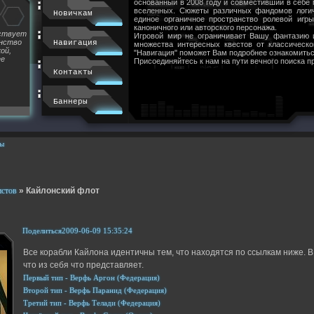
основанный в 2008 году и совместивший в себе
вселенных. Сюжеты различных фандомов логи
Новичкам
единое органичное пространство ролевой игр
каноничного или авторского персонажа.
йствует
Игровой мир не ограничивает Вашу фантазию 
инство
Навигация
множества интересных квестов от классическ
ой,
"Навигация" поможет Вам подробнее ознакомитьс
ее
Присоединяйтесь к нам на пути вечного поиска п
Контакты
Баннеры
ы
истов
»
Кайлонский флот
Поделиться
2009-06-09 15:35:24
Все корабли Кайлона идентичны тем, что находятся по ссылкам ниже. 
что из себя что представляет.
Первый тип - Верфь Аргон (Федерация)
Второй тип - Верфь Паранид (Федерация)
Третий тип - Верфь Телади (Федерация)