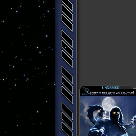
UNNAMED
Свиньям нет дела до законов!