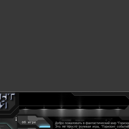
Об игре
Добро пожаловать в фантастический мир "Горизон
Это не просто ролевая игра, "Горизонт событий