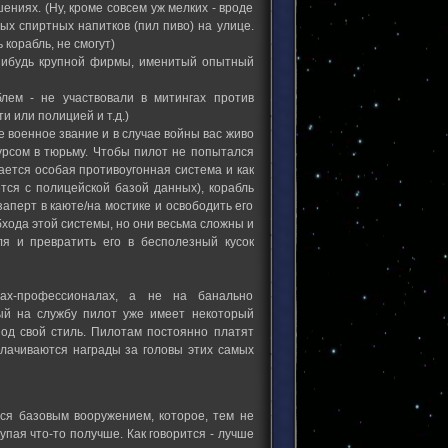
ениях. (Ну, кроме совсем уж мелких - вроде
х спиртных напитков (пил пиво) на улице.
 корабль, не смогут)
-нибудь крупной фирмы, именитый опытный
лем - не участвовали в митингах против
и или полицией и т.д.)
е военное звание и в случае войны вас живо
урсом в тюрьму. Чтобы пилот не попытался
ается особая противоугонная система и как
тся с полицейской базой данных), корабль
аперт в каюте/на мостике и освободить его
хода этой системы, но они весьма сложны и
ля и превратить его в бесполезный кусок
ах-профессионалах, а не на банально
ый на службу пилот уже имеет некоторый
под свой стиль. Пилотам постоянно платят
плачиваются награды за головы этих самых
тся базовым вооружением, которое, тем не
пая что-то получше. Как говорится - лучше