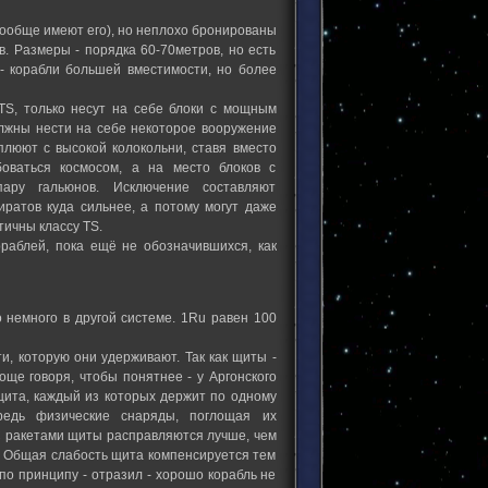
вообще имеют его), но неплохо бронированы
в. Размеры - порядка 60-70метров, но есть
" - корабли большей вместимости, но более
 TS, только несут на себе блоки с мощным
лжны нести на себе некоторое вооружение
плюют с высокой колокольни, ставя вместо
оваться космосом, а на место блоков с
ару гальюнов. Исключение составляют
иратов куда сильнее, а потому могут даже
тичны классу TS.
раблей, пока ещё не обозначившихся, как
 немного в другой системе. 1Ru равен 100
и, которую они удерживают. Так как щиты -
ще говоря, чтобы понятнее - у Аргонского
 щита, каждый из которых держит по одному
редь физические снаряды, поглощая их
С ракетами щиты расправляются лучше, чем
и. Общая слабость щита компенсируется тем
по принципу - отразил - хорошо корабль не