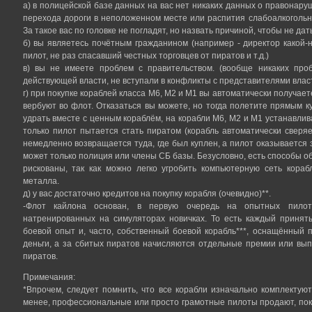
а) в полицейской базе данных на вас нет никаких данных о правонаруш
перехода дороги в неположенном месте или распития слабоалкогольны
За такое вас по головке не погладят, но назвать причиной, чтобы не дать
б) вы являетесь почётным гражданином (например - директор какой
пилот, не раз спасавший честных торговцев от пиратов и т.д.)
в) вы не имеете проблем с правительством. (вообще никаких проб
действующей власти, не вступали в конфликты с представителями власт
г) при покупке кораблей класса М6, М2 и М1 вы автоматически получает
вербуют во флот. Отказаться вы можете, но тогда полетите прямым к
удрать вместе с ценным кораблём, на корабли М6, М2 и М1 устанавлив
только пилот пытается стать пиратом (корабль автоматически сверяе
немедленно возвращается туда, где был куплен, а пилот оказывается з
может только полиция или члены СБ базы. Безусловно, есть способы об
рискованы, так как можно легко угробить компьютерную сеть кораб
металла.
д) у вас достаточно кредитов на покупку корабля (очевидно)**.
-Флот кайлона основан, в первую очередь на опытных пилот
натренированных на симуляторах новичках. То есть каждый принят
боевой опыт и, часто, собственный боевой корабль***, оснащённый 
деньги, а за сбитых пиратов начисляются отдельные премии или вы
пиратов.
Примечания:
*Впрочем, следует помнить, что все корабли изначально комплектую
менее, профессиональные или просто грамотные пилоты продают, поку