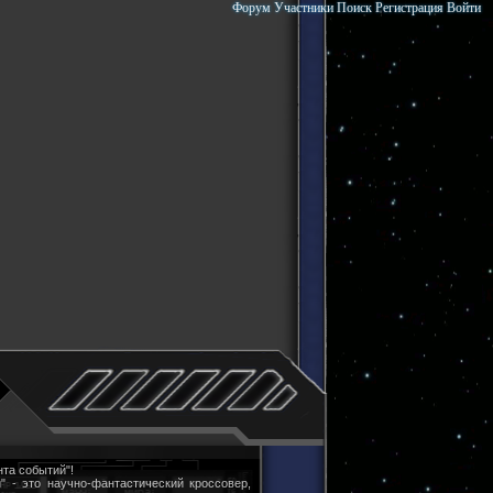
Форум
Участники
Поиск
Регистрация
Войти
та событий"!
" - это научно-фантастический кроссовер,