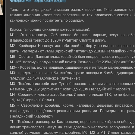
Четвёртый тип - Верфь Сплит (Орден)
Типы - это виды дизайна машин разных проектов. Типы зависят от 
каждая компания имеет свои собственные технологические секреты. 
кайлонской можно посмотреть по ссылкам.
Классы (в порядке снижения крутости машин):
М1 - Это авианосцы. Собственно, большие, жирные, несут на себе
(Парандский "Зевс") до 1520м ("Раптор" Сплит) в длину.
М2 - Крейсеры. Не несут истребителей на борту, но имеют несравн
щиты. Размеры - от 769м (Аргонский "Титан") до 2103м (Теладийский "Фе
М6 - Фрегаты. Данный класс кораблей был внедрён совсем недавно, у
М1-М5, потому и получил такой номер. Размеры - От 235м ("Дракон" Спл
М3+ - Корветы. Более мощные, защищённые и не такие маневренные, к
М3+ представляют из себя тяжёлые ракетоносцы и бомбардировщики.
"Медуза") до 45м (Аргонское "Затмение")
М3 - Тяжёлые истребители. Тут всё сказано - это самые совершенные м
Размеры: До 11,2 (Аргонская "Нова") до 21,8м (Теладийский "Персей")
М4 - Средние и лёгкие истребители. Имеют неплохие ТТХ, но не фонтан.
19,1м ("Скорпион" Сплит)
М5 - Сверхлёгкие корабли. Кроме, например, дешёвых пиратских
скафандры, оснащённые реактивными ранцами. Размеры - от разм
(Теладийский "Харриер")
TL - Тяжёлые транспорты. Как правило, перевозят шахтёрское оборуд
лёгких транспортов, несут на себе довольно неплохое вооружение и 
сильно) уступают таковому на кораблях М6, М2 и М1. Имеют размеры