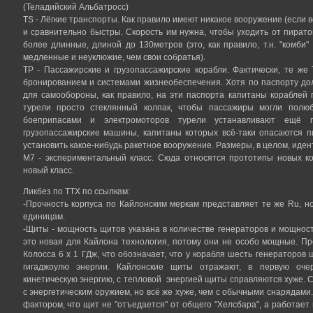
(Теладийский Альбатросс)
TS - Лёгкие транспорты. Как правило имеют никакое вооружение (если 
и сравнительно быстры. Скорость им нужна, чтобы уходить от пирато
более длинные, длиной до 130метров (это, как правило, т.н. "комби
медленные и неуклюжие, чем свои собратья).
TP - Пассажирские и грузопассажирские корабли. Фактически, те же
бронированием и системами жизнеобеспечения. Хотя по паспорту до
для самообороны, как правило, на эти паспорта капитаны кораблей 
турели просто стеклянный колпак, чтобы пассажиры могли полюб
боеприпасами и электромоторов турели устанавливают ещё п
грузопассажирские машины, капитаны которых всё-таки опасаются п
установить какое-нибудь ракетное вооружение. Размеры, в целом, иден
М7 - экспериментальный класс. Сюда относятся прототипы новых ко
новый класс.
Ликбез по ТТХ по ссылкам:
-Прочность корпуса по Кайлонским меркам представляет те же Ru, но
единицам.
-Щиты - мощность щитов указана в количестве генераторов и мощност
это новая для Кайлона технология, потому они не особо мощные. Про
Колосса 6 x 1 ГДж, что обозначает, что у корабля шесть генераторов
гигаджоулю энергии. Кайлонские щиты отражают, в первую оче
кинетическую энергию, с тепловой энергией щиты справляются хуже. 
с энергетическим оружием, но всё же хуже, чем с обычными снарядам
фактором, что щит не "отъедается" от общего "Хелсбара", а работает 