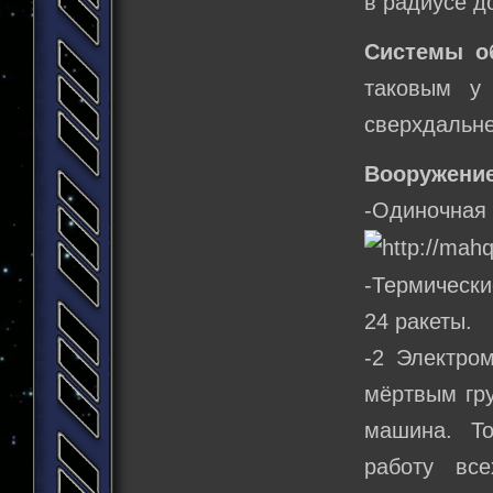
в радиусе д
Системы о
таковым у 
сверхдальне
Вооружение
-Одиночная 
-Термически
24 ракеты.
-2 Электро
мёртвым гру
машина. Т
работу вс