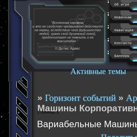
Об игре
Новичкам
"Вселенная огромна,
и это ее свойство чрезвычайно действует
на нервы, вследствие чего большинство
Навигация
людей, храня свой душевный покой,
предпочитают не помнить о ее
масштабах."
Контакты
© Дуглас Адамс
Баннеры
Активные темы
»
»
Горизонт событий
Ар
Машины Корпоративн
Страница:
1
Вариабельные Машины