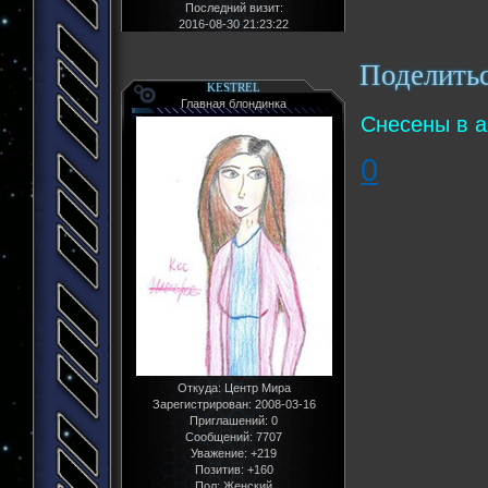
Последний визит:
2016-08-30 21:23:22
Поделить
KESTREL
Главная блондинка
Снесены в а
0
Откуда:
Центр Мира
Зарегистрирован
: 2008-03-16
Приглашений:
0
Сообщений:
7707
Уважение:
+219
Позитив:
+160
Пол:
Женский