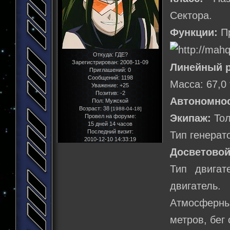
Сектора.
Функции:
Пр
Откуда:
ГДЕ?
Зарегистрирован
: 2008-11-09
Линейный р
Приглашений:
0
Сообщений:
1198
Масса: 67,0
Уважение:
+25
Позитив:
-2
Автономнос
Пол:
Мужской
Возраст:
38
[1988-04-18]
Экипаж:
Тол
Провел на форуме:
15 дней 14 часов
Последний визит:
Тип генерат
2010-12-10 14:33:19
Досветовой
Тип двигат
двигатель.
Атмосферны
метров, бег 