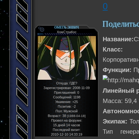
0
Поделить
ОМЕГА-ЭНВИЧ
ХомСтраКос
Название:
C
Класс:
Вар
Корпоративн
Функции:
Пр
Откуда:
ГДЕ?
Зарегистрирован
: 2008-11-09
Линейный р
Приглашений:
0
Сообщений:
1198
Масса: 59,4
Уважение:
+25
Позитив:
-2
Автономнос
Пол:
Мужской
Возраст:
38
[1988-04-18]
Экипаж:
Тол
Провел на форуме:
15 дней 14 часов
Последний визит:
Тип генер
2010-12-10 14:33:19