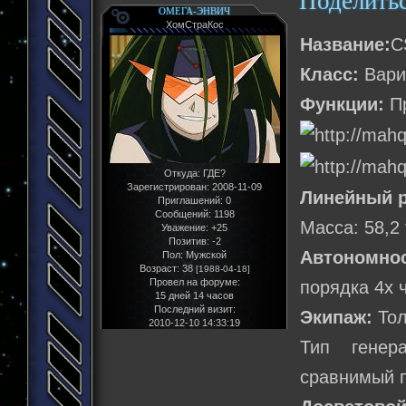
Поделить
ОМЕГА-ЭНВИЧ
ХомСтраКос
Название:
C
Класс:
Вари
Функции:
Пр
Откуда:
ГДЕ?
Зарегистрирован
: 2008-11-09
Линейный р
Приглашений:
0
Сообщений:
1198
Масса: 58,2
Уважение:
+25
Позитив:
-2
Автономно
Пол:
Мужской
Возраст:
38
[1988-04-18]
Провел на форуме:
порядка 4х 
15 дней 14 часов
Последний визит:
Экипаж:
Тол
2010-12-10 14:33:19
Тип генер
сравнимый п