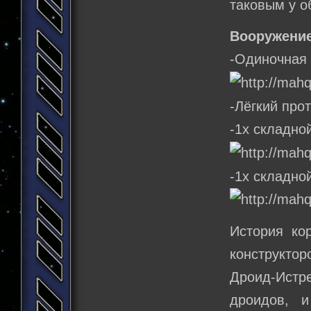
таковым у о
Вооружение
-Одиночная 
-Лёгкий про
-1х складно
-1х складно
История ко
конструктор
Дроид-Истре
дроидов, и