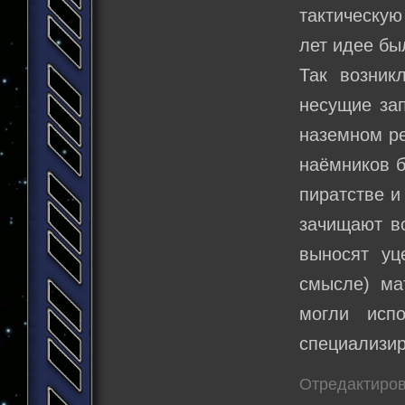
тактическую
лет идее бы
Так возник
несущие за
наземном ре
наёмников б
пиратстве и
зачищают вс
выносят уц
смысле) ма
могли исп
специализи
Отредактиров