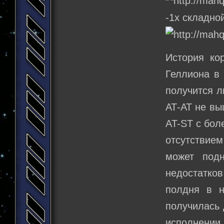
-1х складно
История ко
Геллиона в
получится л
АТ-АТ не вы
AT-ST с бол
отсутствие
может подн
недостатков
полдня в 
получилась 
исполнении.