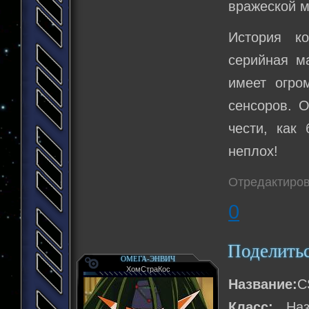
вражеской 
История к
серийная м
имеет огро
сенсоров. О
чести, как
неплох!
Отредактиров
0
Поделить
ОМЕГА-ЭНВИЧ
ХомСтраКос
Название:
C
Класс:
Назе