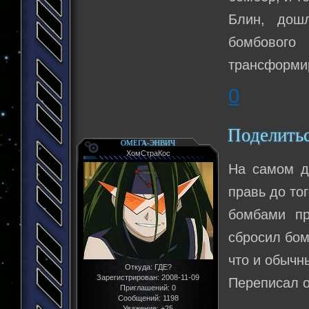
Блин, дош
бомбового 
трансформир
0
Поделить
ОМЕГА-ЭНВИЧ
ХомСтраКос
На самом де
правь до то
бомбами пр
сбросил бом
что и обычн
Откуда:
ГДЕ?
Зарегистрирован
: 2008-11-09
Переписал о
Приглашений:
0
Сообщений:
1198
Уважение:
+25