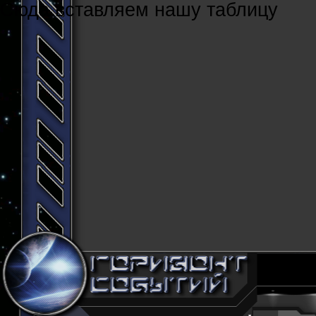
Cюда вставляем нашу таблицу