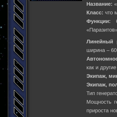
Название:
«
Класс:
что 
Функции:
б
«Паразитов»
Линейный 
ширина – 60
Автономнос
как и другие
Экипаж, м
Экипаж, по
Тип генерат
Мощность г
прироста но