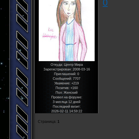
0
Откуда:
Центр Мира
Зарегистрирован
: 2008-03-16
Приглашений:
0
Сообщений:
7707
Уважение:
+219
Позитив:
+160
Пол:
Женский
Провел на форуме:
3 месяца 12 дней
Последний визит:
2026-02-11 14:59:22
Страница:
1