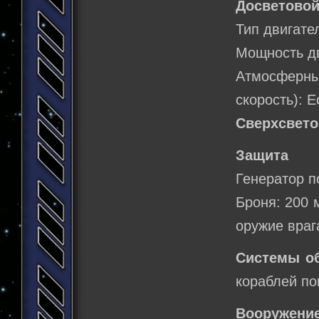
Досветовой
Тип двигате
Мощность дв
Атмосферн
скорость): Е
Сверхсвето
Защита
Генератор п
Броня: 200 
оружие враг
Системы о
кораблей по
Вооружени