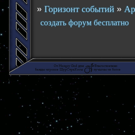
»
»
Горизонт событий
Ар
создать форум бесплатно