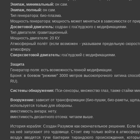
Экипаж, минимальный:
он сам.
Экипаж, полный:
он сам.
Тип генератора: био-плазма.
Мощность генератора: мощность может меняться в зависимости от прир
Досветовой двигатель:
содран с гоа'лудского с модификациями.
Тип двигателя: гравитационный.
Мощность двигателя: 20 КУ.
Атмосферный полёт (если возможен - указываем предельную скорость
атмосферу.
Сверхсветовой двигатель:
гоа'лудский с модификациями.
Защита
Генератор поля: есть возможность генной модификации.
Броня: в боевом "режиме" 3000 метров высокопрочного хитина способ
RU).
Системы обнаружения:
Пси-сенсоры, множество глаз, также стайки ми
Вооружение:
зависит от трансформации (био-пушки, био-ракеты, щуп
используется только для обороны.
вместимость ангара: нету.
вместимость десантного отсека: читаем выше.
История корабля: Создан Разумом как окончательное решение. Если бит
на неё запускают это чудовище. Стоит ему только войти в атмосфер
воздух вводятся тучи бактерии тирандского происхождения, котор