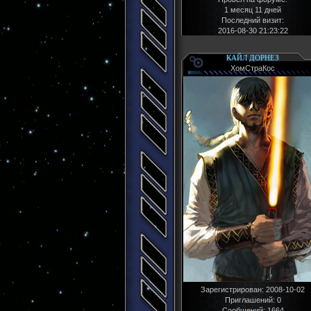
1 месяц 11 дней
Последний визит:
2016-08-30 21:23:22
КАЙЛ ДОРНЕЗ
ХомСтраКос
Зарегистрирован
: 2008-10-02
Приглашений:
0
Сообщений:
1664