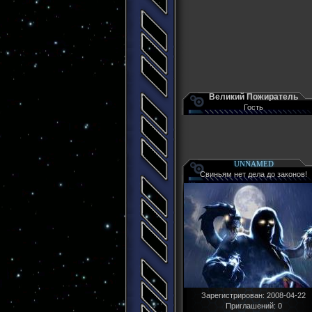
Великий Пожиратель
Гость
UNNAMED
Свиньям нет дела до законов!
Зарегистрирован
: 2008-04-22
Приглашений:
0