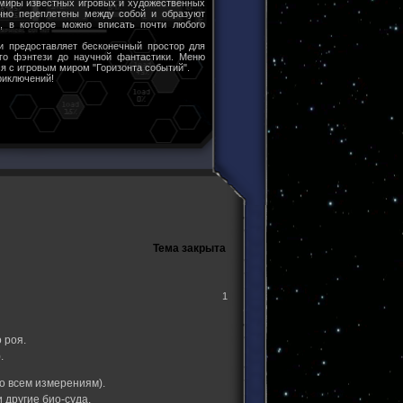
 миры известных игровых и художественных
чно переплетены между собой и образуют
ы, в которое можно вписать почти любого
и предоставляет бесконечный простор для
ого фэнтези до научной фантастики. Меню
я с игровым миром "Горизонта событий".
риключений!
Тема закрыта
1
 роя.
.
о всем измерениям).
и другие био-суда.