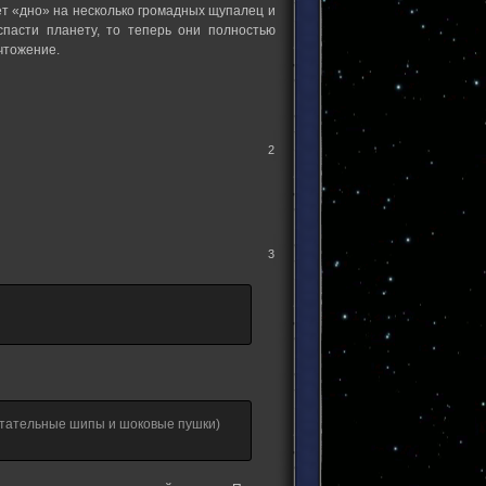
ет «дно» на несколько громадных щупалец и
спасти планету, то теперь они полностью
чтожение.
2
3
етательные шипы и шоковые пушки)