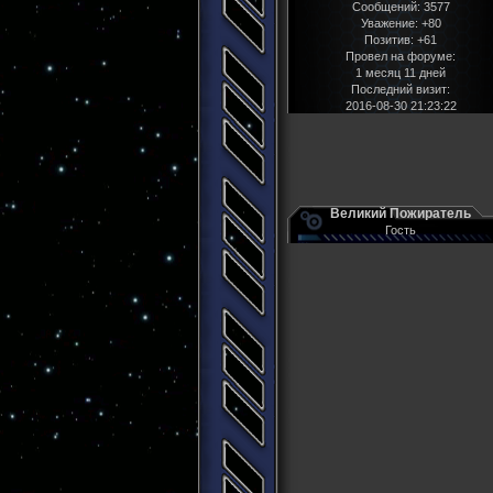
Сообщений:
3577
Уважение:
+80
Позитив:
+61
Провел на форуме:
1 месяц 11 дней
Последний визит:
2016-08-30 21:23:22
Великий Пожиратель
Гость