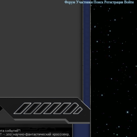
Форум
Участники
Поиск
Регистрация
Войти
та событий"!
" - это научно-фантастический кроссовер,