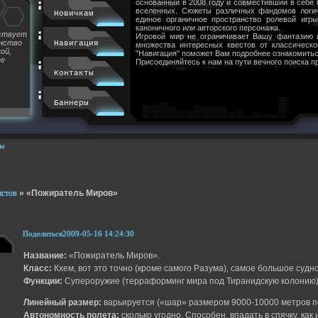
основанный в 2008 году и совместивший в себе
вселенных. Сюжеты различных фандомов логи
Новичкам
единое органичное пространство ролевой игр
каноничного или авторского персонажа.
йствует
Игровой мир не ограничивает Вашу фантазию 
инство
Навигация
множества интересных квестов от классическ
ой,
"Навигация" поможет Вам подробнее ознакомитьс
ее
Присоединяйтесь к нам на пути вечного поиска п
Контакты
Баннеры
ы
истов
»
«Пожиратель Миров»
Поделиться
2009-05-16 14:24:30
Название:
«Пожиратель Миров».
Класс:
Кхем, вот это точно (кроме самого Разума), самое большое судно
Функции:
Супероружие (терраформинг мира под Тиранидскую колонию)
Линейный размер:
варьируется («шар» размером 9000-10000 метров п
Автономность полета:
сколько угодно. Способен, впадать в спячку, как 