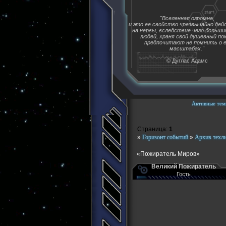
"Вселенная огромна,
и это ее свойство чрезвычайно де
на нервы, вследствие чего больш
людей, храня свой душевный пок
предпочитают не помнить о 
масштабах."
© Дуглас Адамс
Активные тем
Страница:
1
»
Горизонт событий
»
Архив техл
«Пожиратель Миров»
Великий Пожиратель
Гость