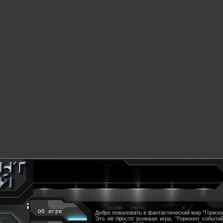
Об игре
Добро пожаловать в фантастический мир "Горизон
Это не просто ролевая игра, "Горизонт событий