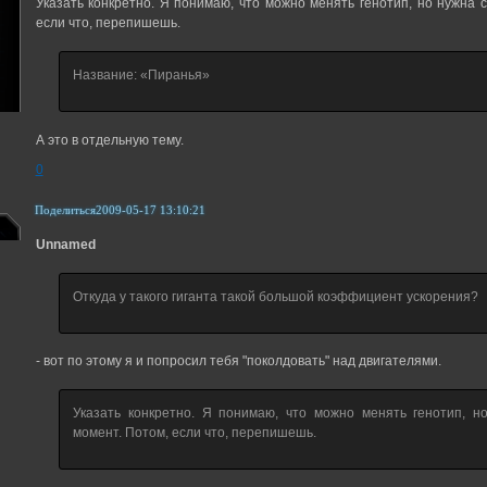
Указать конкретно. Я понимаю, что можно менять генотип, но нужна 
если что, перепишешь.
Название: «Пиранья»
А это в отдельную тему.
0
Поделиться
2009-05-17 13:10:21
Unnamed
Откуда у такого гиганта такой большой коэффициент ускорения?
- вот по этому я и попросил тебя "поколдовать" над двигателями.
Указать конкретно. Я понимаю, что можно менять генотип, н
момент. Потом, если что, перепишешь.