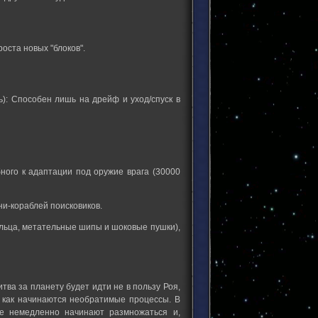
оста новых "блоков".
): Способен лишь на дрейф и уход/спуск в
ного к адаптации под оружие врага (30000
ни-кораблей поисковиков.
альца, метательные шипы и шоковые пушки),
ва за планету будет идти не в пользу Роя,
у как начинаются необратимые процессы. В
ые немедленно начинают размножаться и,