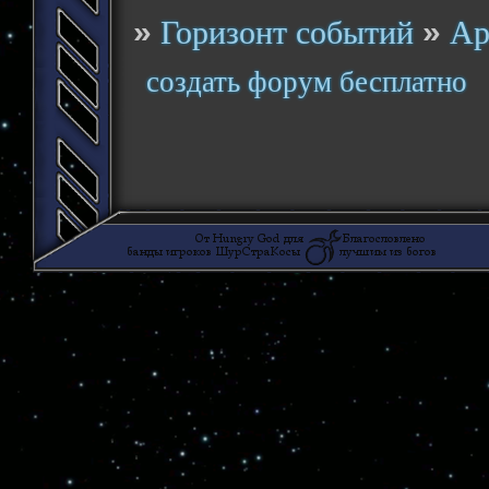
»
»
Горизонт событий
Ар
создать форум бесплатно