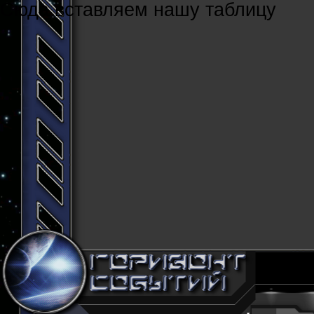
Cюда вставляем нашу таблицу