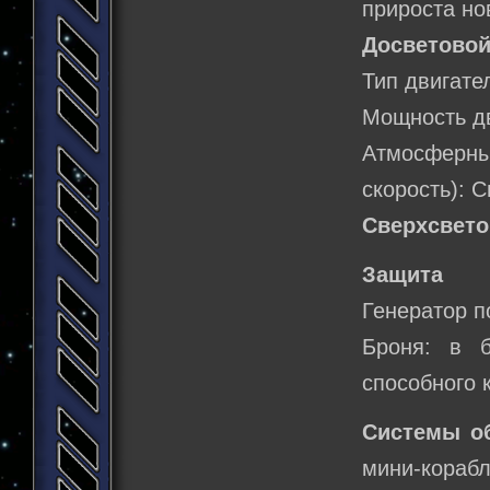
прироста но
Досветовой
Тип двигате
Мощность дв
Атмосферн
скорость): 
Сверхсвето
Защита
Генератор п
Броня: в б
способного 
Системы о
мини-корабл