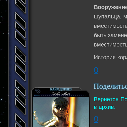
Вооружен
щупальца, м
вместимост
быть заменё
вместимость
История кор
0
Поделить
КАЙЛ ДОРНЕЗ
ХомСтраКос
Вернётся По
в архив.
0