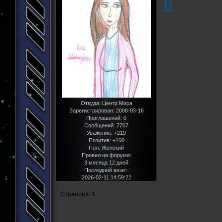
0
Откуда:
Центр Мира
Зарегистрирован
: 2008-03-16
Приглашений:
0
Сообщений:
7707
Уважение:
+219
Позитив:
+160
Пол:
Женский
Провел на форуме:
3 месяца 12 дней
Последний визит:
2026-02-11 14:59:22
Страница:
1