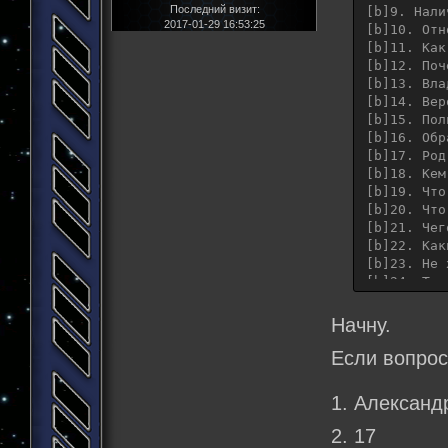
Последний визит:
[b]9. Нали
2017-01-29 16:53:25
[b]10. Отн
[b]11. Как
[b]12. Поч
[b]13. Вла
[b]14. Вер
[b]15. Пол
[b]16. Обр
[b]17. Род
[b]18. Кем
[b]19. Что
[b]20. Что
[b]21. Чег
[b]22. Как
[b]23. Не 
[b]24. Точ
[b]25. Что
[b]26. Как
Начну.
[b]27. Что
[b]28. Ско
Если вопрос
[b]29. Что
[b]30. Вы 
1. Александр
[b]31. Ваш
[b]32. На 
2. 17
[b]33. Что