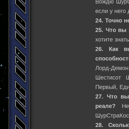
Вождю ШурС
если у него
24. Точно н
25. Что вы
хотите знать
26. Как в
способност
Лорд-Демон
Шестисот 
Первый, Еди
27. Что в
реале?
Нет
ШурСтраКос
28. Сколь