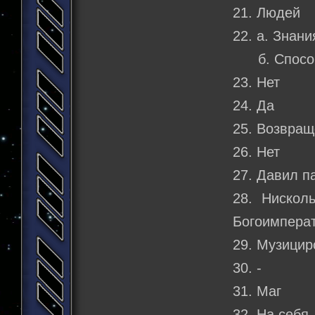
21. Людей
22. а. Знан
б. Способн
23. Нет
24. Да
25. Возвращ
26. Нет
27. Давил 
28. Нискол
Богоимперат
29. Музицир
30. -
31. Маг
32. На себя