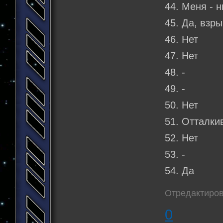
44. Меня - н
45. Да, взр
46. Нет
47. Нет
48. -
49. -
50. Нет
51. Отталки
52. Нет
53. -
54. Да
Отредактиров
0