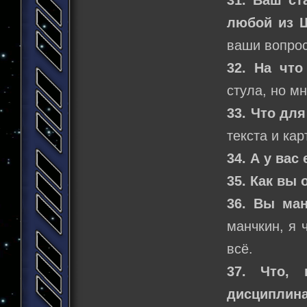
любой из Ш
ваши вопро
32. На что
стула, но м
33. Что дл
текста и кар
34. А у вас
35. Как вы 
36. Вы ман
манчкин, я 
всё.
37. Что,
дисциплин