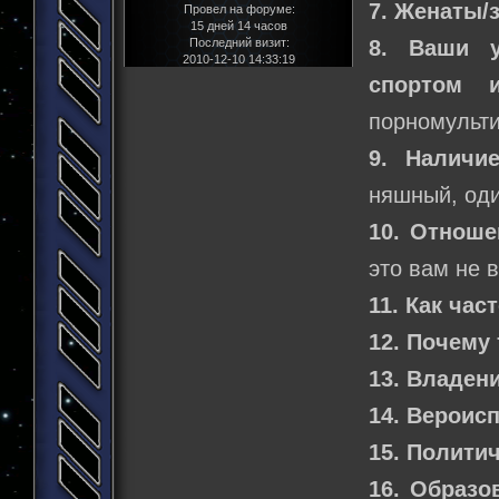
7. Женаты/
Провел на форуме:
15 дней 14 часов
Последний визит:
8. Ваши у
2010-12-10 14:33:19
спортом 
порномульти
9. Наличи
няшный, оди
10. Отноше
это вам не 
11. Как час
12. Почему 
13. Владен
14. Вероис
15. Полити
16. Образо