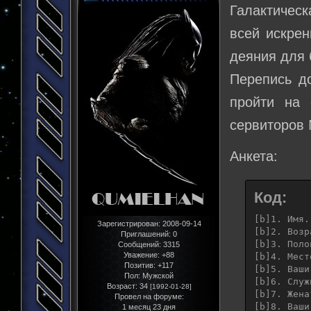
Галактическ
всей искрен
деяния для 
Перепись д
пройти на 
сервиторов
Анкета:
Код:
[b]1. Имя.[
Зарегистрирован
: 2008-09-14
[b]2. Возр
Приглашений:
0
[b]3. Поло
Сообщений:
3315
Уважение:
+88
[b]4. Мест
Позитив:
+117
[b]5. Ваши
Пол:
Мужской
[b]6. Служ
Возраст:
34
[1992-01-28]
[b]7. Жена
Провел на форуме:
[b]8. Ваши
1 месяц 23 дня