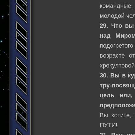
командные 
молодой че
29. Что вы
над Миром
подогретого
возрасте о
хрокултовой
30. Вы в к
тру-посвящ
цель или,
предположе
Вы хотите,
ПУТИ!
31. Ваш ст