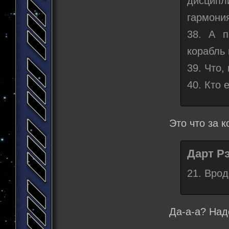
дисципл
гармони
38. А п
корабль 
39. Что
40. Кто 
Это что за 
Дарт Рэ
21. Врод
Да-а-а? Над