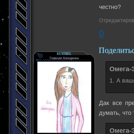
честно?
Отредактиров
0
Поделить
KESTREL
Главная блондинка
Омега-
1. А ваш
Дак все пр
думать, что
Омега-