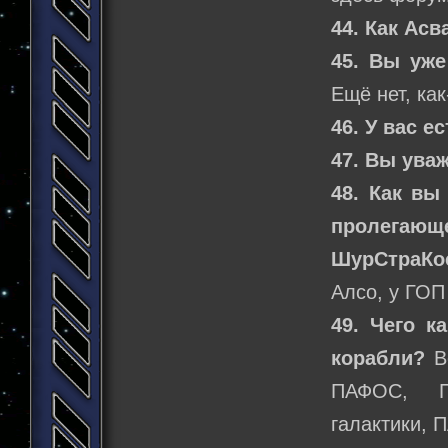
44. Как Асв
45. Вы уже
Ещё нет, как
46. У вас е
47. Вы ува
48. Как вы
пролегаю
ШурСтраКо
Алсо, у ГОП
49. Чего к
корабли?
Вс
ПАФОС, П
галактики,