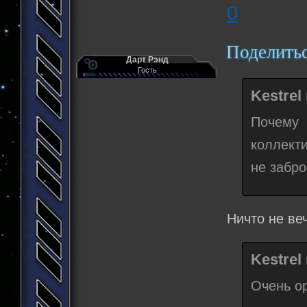
0
Поделить
Дарт Рэнд
Гость
Kestrel
Почему
коллект
не забро
Ничто не ве
Kestrel
Очень ор