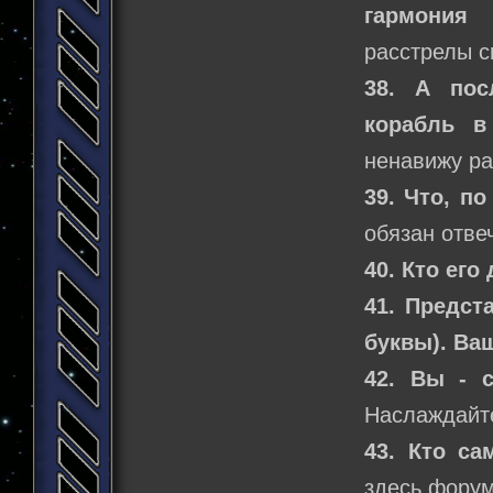
гармония 
расстрелы с
38. А пос
корабль в
ненавижу ра
39. Что, п
обязан отвеч
40. Кто ег
41. Предст
буквы). Ва
42. Вы - 
Наслаждайт
43. Кто с
здесь форум