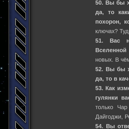
50. Вы бы 
да, то ка
похорон, к
ключах? Туд
51. Вас н
Вселенной
новых. В ч
52. Вы бы 
да, то в ка
53. Как из
гулянки ва
только Чар
Дайгоджи, Р
54. Вы отв