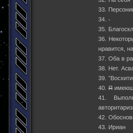
33. Персон
34. -
35. Благоск
36. Некотор
нравится, н
37. Оба в р
38. Нет. Асв
39. "Восхит
40.
Я
имеюще
41. Выпол
авторитари
42. Обоснов
43. Ириан