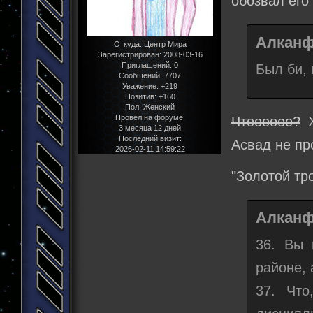
обозвал его
Алканф
Откуда:
Центр Мира
Зарегистрирован
: 2008-03-16
Приглашений:
0
Был би, 
Сообщений:
7707
Уважение:
+219
Позитив:
+160
Пол:
Женский
Провел на форуме:
Чтоооооо?
Х
3 месяца 12 дней
Последний визит:
Асвад не пр
2026-02-11 14:59:22
"Золотой тр
Алканф
36. Вы 
районе, 
37. Чт