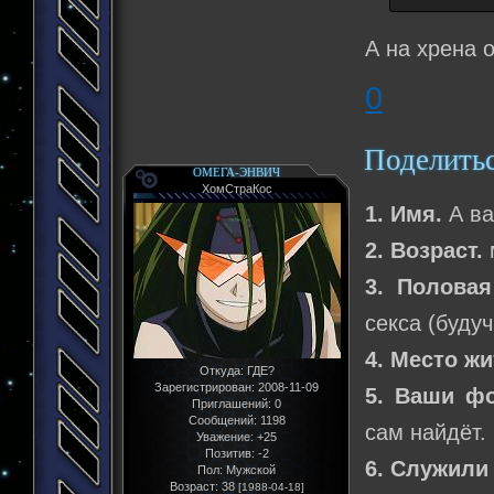
А на хрена 
0
Поделить
ОМЕГА-ЭНВИЧ
ХомСтраКос
1. Имя.
А в
2. Возраст.
м
3. Половая
секса (буду
4. Место жи
Откуда:
ГДЕ?
Зарегистрирован
: 2008-11-09
5. Ваши фо
Приглашений:
0
Сообщений:
1198
сам найдёт.
Уважение:
+25
Позитив:
-2
6. Служили
Пол:
Мужской
Возраст:
38
[1988-04-18]