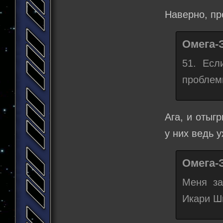
Наверно, пр
Омега-
51. Есл
проблем
Ага, и отыг
у них ведь у
Омега-
Меня за
Икари Ш