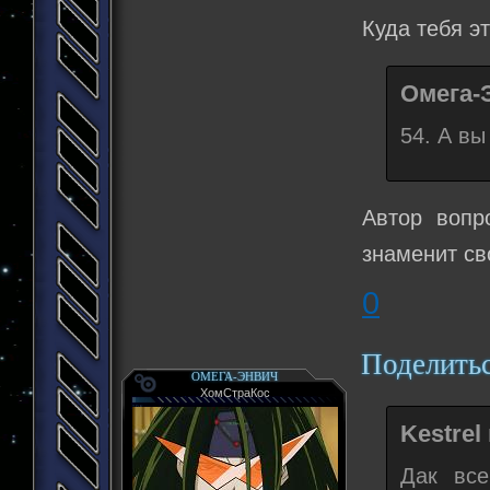
Куда тебя э
Омега-
54. А вы
Автор вопр
знаменит св
0
Поделить
ОМЕГА-ЭНВИЧ
ХомСтраКос
Kestrel
Дак все