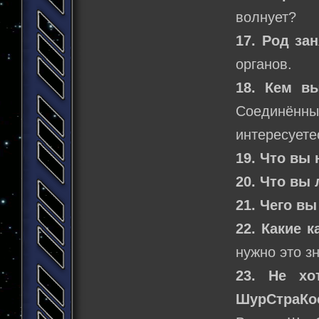
волнует?
17. Род за
органов.
18. Кем в
Соединённ
интересуете
19. Что вы
20. Что вы
21. Чего в
22. Какие 
нужно это з
23. Не хо
ШурСтраКос