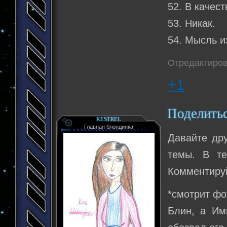
52. В качест
53. Никак.
54. Мысль и
Отредактиров
+1
Поделить
KESTREL
Главная блондинка
Давайте др
темы. В те
Комментируй
*смотрит фо
Блин, а Им