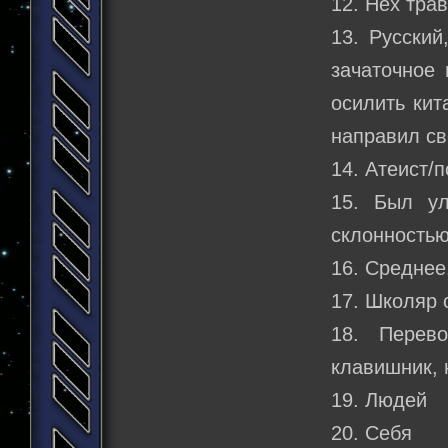
12. Нех тра
13. Русский
зачаточное 
осилить кит
направил св
14. Атеист/
15. Был ул
склонностью
16. Среднее
17. Школяр 
18. Перев
клавишник, 
19. Людей
20. Себя