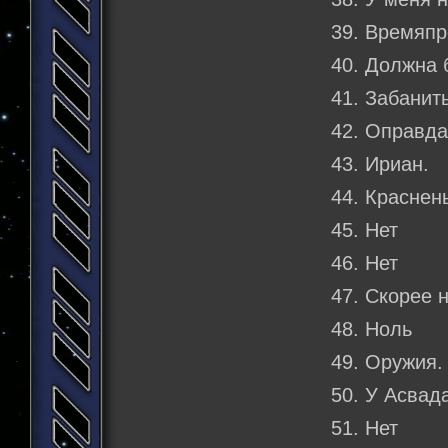
39. Времяп
40. Должна 
41. Забанит
42. Оправда
43. Ириан.
44. Краснен
45. Нет
46. Нет
47. Скорее н
48. Ноль
49. Оружия.
50. У Асвад
51. Нет