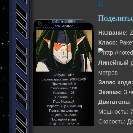
0
Поделить
ОМЕГА-ЭНВИЧ
ХомСтраКос
Название:
Z
Класс:
Раке
Линейный р
метров
Откуда:
ГДЕ?
Зарегистрирован
: 2008-11-09
Запас хода
Приглашений:
0
Сообщений:
1198
Экипаж:
3 ч
Уважение:
+25
Позитив:
-2
Двигатель:
Пол:
Мужской
Возраст:
38
[1988-04-18]
Мощность: 7
Провел на форуме:
15 дней 14 часов
Последний визит:
Скорость: Д
2010-12-10 14:33:19