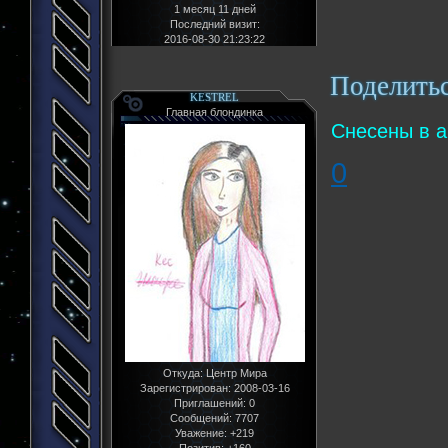
1 месяц 11 дней
Последний визит:
2016-08-30 21:23:22
Поделить
KESTREL
Главная блондинка
Снесены в а
0
Откуда:
Центр Мира
Зарегистрирован
: 2008-03-16
Приглашений:
0
Сообщений:
7707
Уважение:
+219