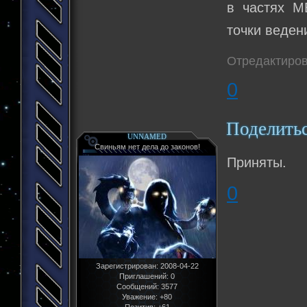
в частях М
точки веден
Отредактиров
0
Поделить
UNNAMED
Свиньям нет дела до законов!
Приняты.
0
Зарегистрирован
: 2008-04-22
Приглашений:
0
Сообщений:
3577
Уважение:
+80
Позитив:
+61