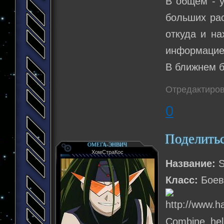
В общем - у
больших рас
откуда и на
информацией
В ближнем б
Отредактиров
0
Поделить
ОМЕГА-ЭНВИЧ
ХомСтраКос
Название:
S
Класс:
Боев