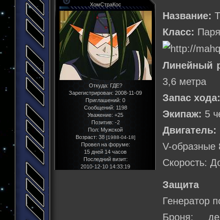
ХомСтраКос
Название:
Т
Класс:
Паря
Линейный 
3,6 метра
Откуда:
ГДЕ?
Зарегистрирован
: 2008-11-09
Запас хода
Приглашений:
0
Сообщений:
1198
Экипаж:
5 ч
Уважение:
+25
Позитив:
-2
Двигатель:
Пол:
Мужской
Возраст:
38
[1988-04-18]
V-образные 
Провел на форуме:
15 дней 14 часов
Последний визит:
Скорость: Д
2010-12-10 14:33:19
Защита
Генератор п
Броня: де