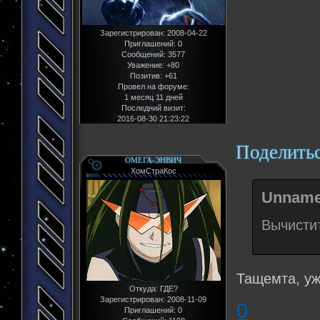
Зарегистрирован
: 2008-04-22
Приглашений:
0
Сообщений:
3577
Уважение:
+80
Позитив:
+61
Провел на форуме:
1 месяц 11 дней
Последний визит:
2016-08-30 21:23:22
Поделить
ОМЕГА-ЭНВИЧ
ХомСтраКос
Unname
Вычистит
Тащемта, уж
Откуда:
ГДЕ?
Зарегистрирован
: 2008-11-09
0
Приглашений:
0