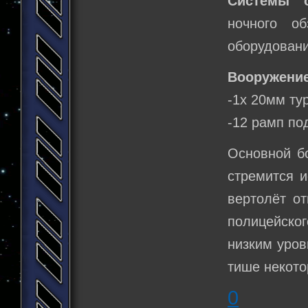
Системы о
ночного о
оборудовани
Вооружение
-1х 20мм т
-12 рамп по
Основной бо
стремится и
вертолёт от
полицейског
низким уров
тише некото
0