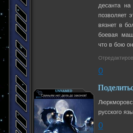
десанта на
позволяет э
вязнет в бо
боевая маш
что в бою о
Отредактиров
0
Поделить
UNNAMED
Свиньям нет дела до законов!
Люркморовск
русского язы
0