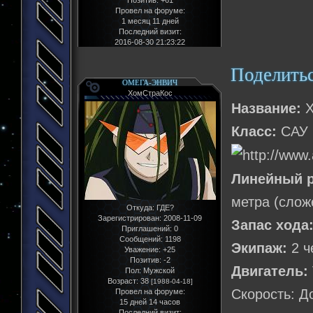
Провел на форуме:
1 месяц 11 дней
Последний визит:
2016-08-30 21:23:22
Поделить
ОМЕГА-ЭНВИЧ
ХомСтраКос
Название:
X
Класс:
САУ
Линейный р
метра (слож
Откуда:
ГДЕ?
Зарегистрирован
: 2008-11-09
Запас хода
Приглашений:
0
Сообщений:
1198
Экипаж:
2 ч
Уважение:
+25
Позитив:
-2
Двигатель:
Пол:
Мужской
Возраст:
38
[1988-04-18]
Скорость: Д
Провел на форуме:
15 дней 14 часов
Последний визит: