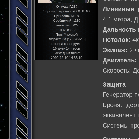
Откуда:
ГДЕ?
Линейный 
Зарегистрирован
: 2008-11-09
Приглашений:
0
4,1 метра, 
Сообщений:
1198
Уважение:
+25
Дальность 
Позитив:
-2
Пол:
Мужской
Потолок:
4к
Возраст:
38
[1988-04-18]
Провел на форуме:
15 дней 14 часов
Экипаж:
2 ч
Последний визит:
2010-12-10 14:33:19
Двигатель:
Скорость: Д
Защита
Генератор п
Броня: дер
эквивалент 
Системы пр