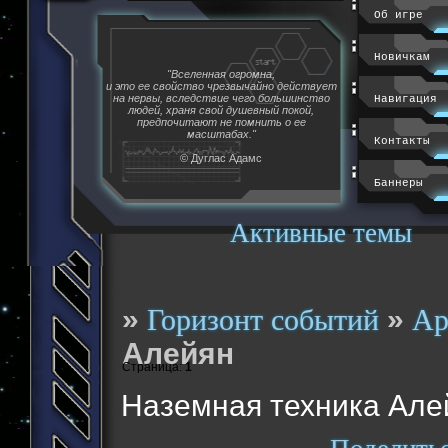
Об игре
Новичкам
"Вселенная огромна,
и это ее свойство чрезвычайно действует
на нервы, вследствие чего большинство
Навигация
людей, храня свой душевный покой,
предпочитают не помнить о ее
масштабах."
Контакты
© Дуглас Адамс
Баннеры
Активные темы
»
»
Горизонт событий
Ар
Алейян
Страница:
1
Наземная техника Але