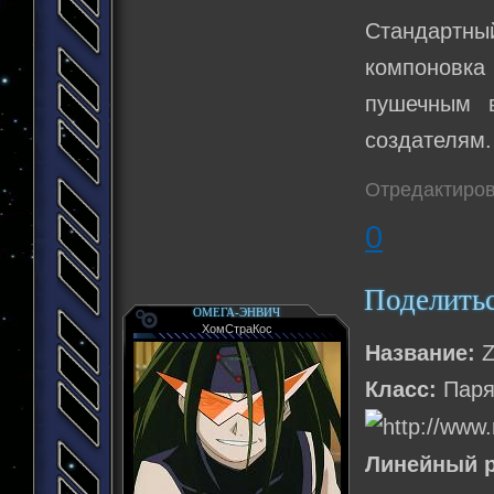
Стандартны
компоновка
пушечным в
создателям.
Отредактиров
0
Поделить
ОМЕГА-ЭНВИЧ
ХомСтраКос
Название:
Z
Класс:
Паря
Линейный р