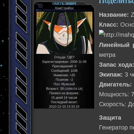
Поделить
ОМЕГА-ЭНВИЧ
ХомСтраКос
Название:
Z
Класс:
Осно
Линейный 
метра
Откуда:
ГДЕ?
Зарегистрирован
: 2008-11-09
Запас хода
Приглашений:
0
Сообщений:
1198
Экипаж:
3 ч
Уважение:
+25
Позитив:
-2
Двигатель:
Пол:
Мужской
Возраст:
38
[1988-04-18]
Мощность: 7
Провел на форуме:
15 дней 14 часов
Последний визит:
Скорость: Д
2010-12-10 14:33:19
Защита
Генератор п