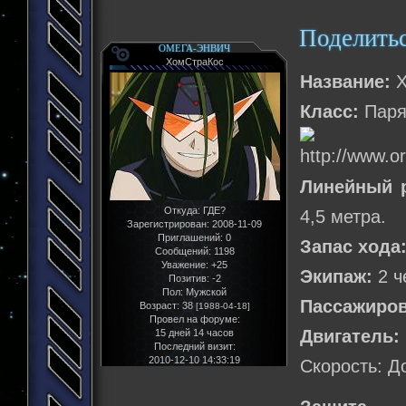
Поделить
ОМЕГА-ЭНВИЧ
ХомСтраКос
Название:
X
Класс:
Паря
Линейный 
Откуда:
ГДЕ?
4,5 метра.
Зарегистрирован
: 2008-11-09
Приглашений:
0
Запас хода
Сообщений:
1198
Уважение:
+25
Экипаж:
2 ч
Позитив:
-2
Пол:
Мужской
Пассажиро
Возраст:
38
[1988-04-18]
Провел на форуме:
Двигатель:
15 дней 14 часов
Последний визит:
2010-12-10 14:33:19
Скорость: Д