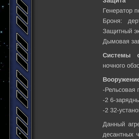
Защита
Генератор п
Броня: дер
Защитный эк
Дымовая за
Системы о
ночного обз
Вооружение
-Рельсовая 
-2 6-зарядн
-2 32-устан
Данный агре
десантных ч