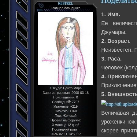
Поделить
KESTREL
Главная блондинка
1. Имя.
Ее величест
Джумары.
2. Возраст.
Неизвестен. 
3. Раса.
Человек (колд
4. Приключен
Приключение 
Откуда:
Центр Мира
Зарегистрирован
: 2008-03-16
5. Внешность
Приглашений:
0
Сообщений:
7707
Уважение:
+219
Позитив:
+160
Величавая д
Пол:
Женский
Провел на форуме:
уроженки южн
3 месяца 12 дней
Последний визит:
скорее прият
2026-02-11 14:59:22