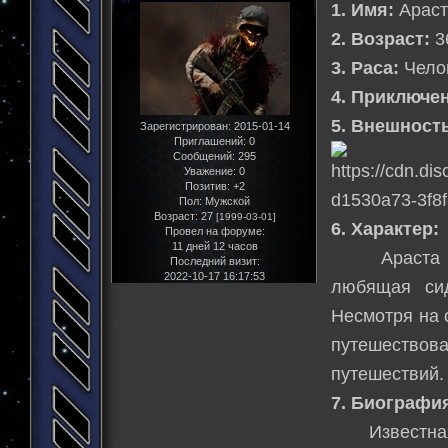
1. Имя:
Араст
2. Возраст:
36
3. Раса:
Чело
4. Приключе
5. Внешност
Зарегистрирован
: 2015-01-14
Приглашений:
0
Сообщений:
295
Уважение:
0
Позитив:
+2
Пол:
Мужской
Возраст:
27
[1999-03-01]
6. Характер:
Провел на форуме:
11 дней 12 часов
Араста Карн
Последний визит:
2022-10-17 16:17:53
любящая сид
Несмотря на 
путешество
путешествий.
7. Биографи
Известная а