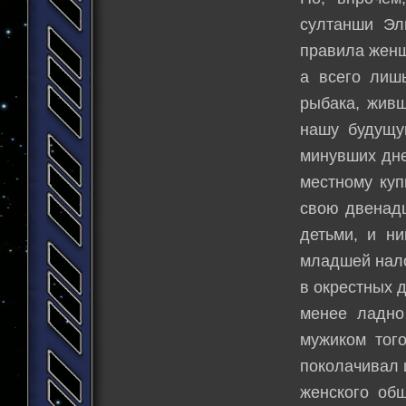
султанши Эл
правила женщ
а всего лиш
рыбака, живш
нашу будущую
минувших дне
местному куп
свою двенадц
детьми, и ни
младшей нало
в окрестных д
менее ладно
мужиком тог
поколачивал и
женского об