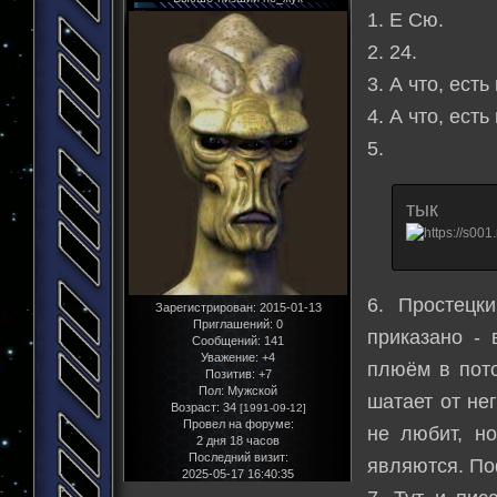
1. Е Сю.
2. 24.
3. А что, ест
4. А что, ест
5.
тык
6. Простецк
Зарегистрирован
: 2015-01-13
Приглашений:
0
приказано - 
Сообщений:
141
Уважение:
+4
плюём в пото
Позитив:
+7
Пол:
Мужской
шатает от не
Возраст:
34
[1991-09-12]
Провел на форуме:
не любит, но
2 дня 18 часов
Последний визит:
являются. По
2025-05-17 16:40:35