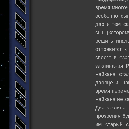
время многоч
особенно сын
дар и тем са
сын (котором
решить инач
отправится к
своего внеза
заклинания Р
Райхана ста
дворце и, на
время переме
Райхана не з
Два заклинан
прозрения бу
им старый с