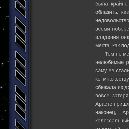
была крайне
облазить, ка
недовольств
всеми побере
владения она
места, как п
Тем не менее
нелюбимые ро
саму ее стал
ко множеству
сбежала из д
вовсе затер
Арасте пришло
наконец, А
колоссальный
отчего ей, 