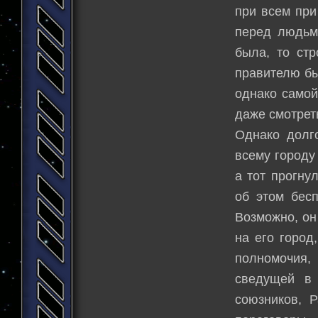
при всем при
перед людьми
была, то ст
правителю бы
однако самой
даже смотреть
Однако долг
всему городу
а тот прогну
об этом бесп
Возможно, он
на его город
полномочия,
сведущей в 
союзников, Р