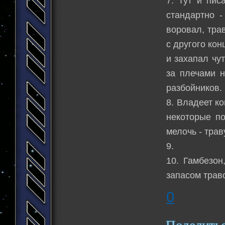
7. Тут и пис
стандартно -
воровал, тра
с другого кон
и захапал чу
за плечами н
разбойников.
8. Владеет ко
некоторые по
мелочь - трав
9.
10. Гамбезон
запасом траво
0