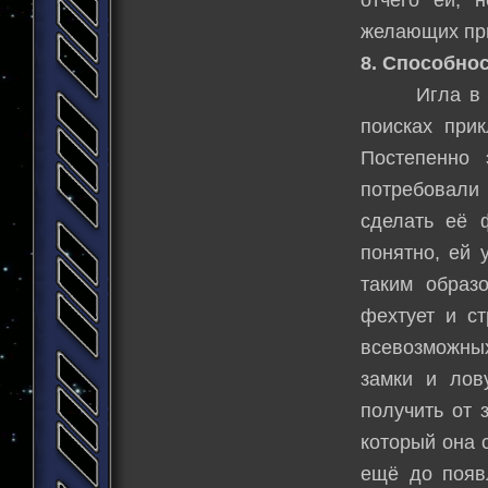
желающих при
8. Способнос
Игла в задн
поисках прик
Постепенно 
потребовали 
сделать её 
понятно, ей 
таким образ
фехтует и ст
всевозможны
замки и лов
получить от 
который она 
ещё до появл