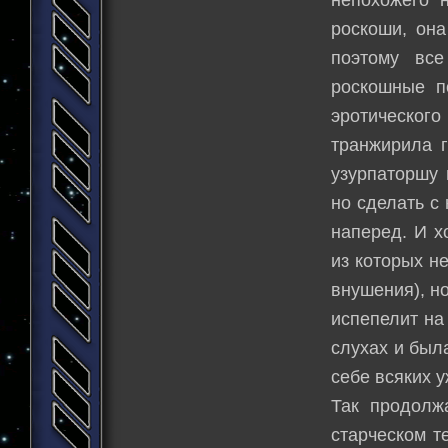
роскоши, она
поэтому все
роскошные п
эротического
транжирила 
узурпаторшу 
но сделать с
наперед. И х
из которых н
внушения), н
испепелит на 
слухах и был
себе всяких у
Так продолж
старческом т