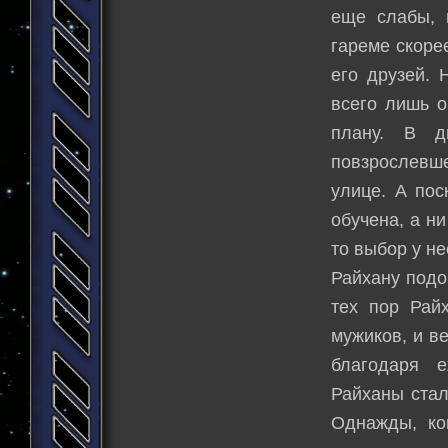
еще слабы, 
гареме скоре
его друзей. 
всего лишь о
плану. В д
повзрослевше
улице. А пос
обучена, а н
то выбор у н
Райхану подо
тех пор Рай
мужиков, и в
благодаря 
Райханы стал
Однажды, ко