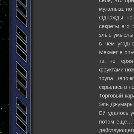
себе, что пр
муженька, но 
Однажды ноч
секреты его 
злые умыслы 
в чем угодн
Мехмет в опь
та, не теря
фруктами нож
трупа цепоч
скрылась в но
Торговый кар
Эль-Джумары.
Ей удалось у
потом еще… в
действующего