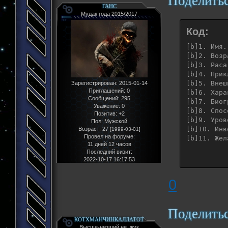
Поделить
ГАНС
Мудак года 2015/2017
Код:
[b]1. Имя.[
[b]2. Возр
[b]3. Раса
[b]4. Прик
[b]5. Внеш
Зарегистрирован
: 2015-01-14
Приглашений:
0
[b]6. Хара
Сообщений:
295
[b]7. Биог
Уважение:
0
[b]8. Спос
Позитив:
+2
[b]9. Уров
Пол:
Мужской
[b]10. Инв
Возраст:
27
[1999-03-01]
Провел на форуме:
[b]11. Жел
11 дней 12 часов
Последний визит:
2022-10-17 16:17:53
0
Поделить
КОТХМАНЧИНКАЛЛАТОТ
Высше-низший не_жук