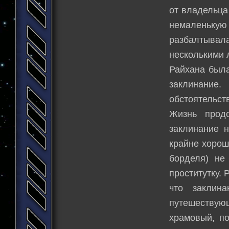
от владельца
немаленьку
разбалтывал
несколькими 
Райхана была
заклинание
обстоятельст
Жизнь прод
заклинание 
крайне хорош
борделя) не
проститутку.
что заклин
путешествующ
храмовый, по