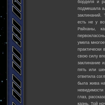
борделя и р
подмешала ал
заклинаний. 
есть не у вс
Райханы, к
первоклассны
умела многое
практически 
свою силу вп
заклинание и
пять или ше
ответила сог
была жива на
невидимости 
глаз, расска
казнь. Той н