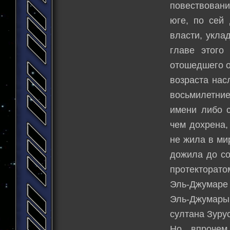
повествовани
юге, по сей
власти, укла
главе этого
отошедшего от
возраста нас
восьмилетние
имени либо с
чем дохрена,
не жила в ми
дожила до со
протекторато
Эль-Джумаре 
Эль-Джумары
султана Зуру
Но, впрочем