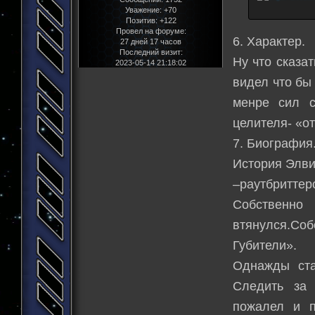
Уважение:
+70
Позитив:
+122
Провел на форуме:
6. Характер.
27 дней 17 часов
Последний визит:
Ну что сказа
2023-05-14 21:18:02
видел что бы
менре сил с
целителя- «от
7. Биография
История Элви
–раутбриттер
Собственно
втянулся.Соб
Губители».
Однажды ста
Следить за 
пожалел и п