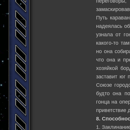
переговоры,
замаскировав
Путь караван
надеялась об
узнала от го
какого-то та
но она собир
что она и пр
хозяйкой бор
заставит юг 
Союзе городо
будто она по
гонца на опе
приветствие 
8. Способнос
1. Заклинани