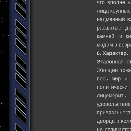
что вполне у
лица крупные
надменный вз
расшитые до
камней, и к
мадам в возр
6. Характер.
Эталонная с
Женщин тоже
весь мир и 
политически
лицемерить
удовольстви
привязанност
дворца и кол
не отличаетс