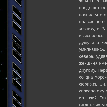
заняла ее м
продолжалос
появился ста
плавающего 
хозяйку, и Р
выяснилось, 
душу и в ко
умилившись,
севере, удив
женщина имее
другому. Пар
со дна морск
сюрприз. Он,
спасало ему 
иллюзий. Так
гигантских м