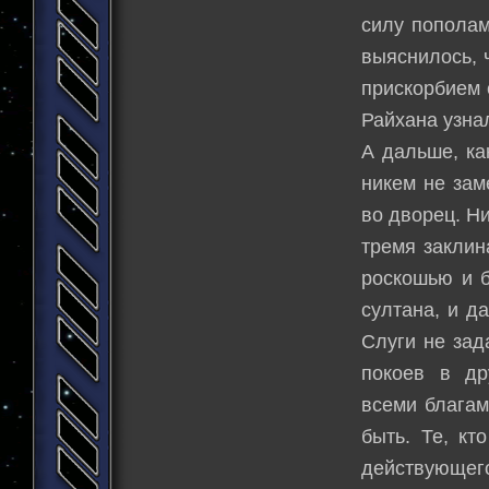
силу пополам
выяснилось, 
прискорбием 
Райхана узна
А дальше, ка
никем не зам
во дворец. Ни
тремя заклин
роскошью и б
султана, и д
Слуги не зад
покоев в др
всеми благам
быть. Те, кт
действующего