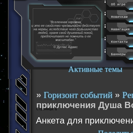
Об игре
Новичкам
"Вселенная огромна,
и это ее свойство чрезвычайно действует
на нервы, вследствие чего большинство
Навигация
людей, храня свой душевный покой,
предпочитают не помнить о ее
масштабах."
Контакты
© Дуглас Адамс
Баннеры
Активные темы
»
»
Горизонт событий
Ре
приключения Душа В
Страница:
1
Анкета для приключен