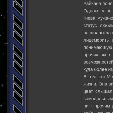
Райхана понял
Однако у не
гнева мужа-
статус люби
располагала 
лицемерить 
понимающую ж
прочих жен 
возможностей
куда более и
В том, что М
жизни. Она в
цвет, слышал
самодельным 
ни к прочим 