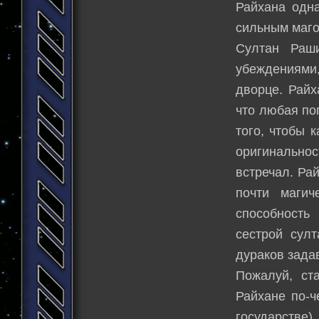
Райхана одна
сильным маго
Султан Раш
убеждениями,
дворце. Райх
что любая по
того, чтобы 
оригинальнос
встречал. Ра
почти магич
способность
сестрой сул
дураков зада
Пожалуй, ст
Райхане по-ч
государстве)