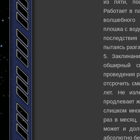
из пяти, по
Работает в п
волшебного 
плошка с вод
последствия 
пытаясь разг
5. Заклинан
обширный с
проведения р
отсрочить см
лет. Не изл
продлевает ж
слишком мног
раз в месяц,
может и дол
абсолютно бе