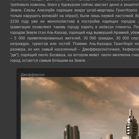
требовало новизны, благо у буржуазии сейчас хватает денег и решит
Земли. Скалы Алиллуйя парящие вокруг штаб-квартиры ГрантКорпа 
только нарушить копирайт на образ!), были лишь первой ласточкой. Вс
2230 году уже не монополистом) в постройке парящих городов.
гравитации позволяют такому городу парить в небесах планеты. П
городом Земли стал Аль-Каххар, парящий над вымершей Аравией, убе
– 5 000 привилегированных жителей, 30 000 граждан, 30 000 слуг
неграждан, туристов или гостей. Помимо Аль-Каххара ГрантКорп п
размера, из них самый населенный – Джефферсон(точнее, Хеферсон
"дж"), парящий около Босваша, на котором живет около миллиона счас
город, остается самым большим на Земле.
Джефферсон