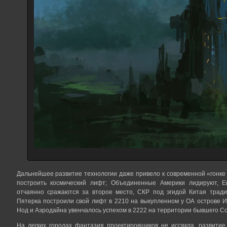
Дальнейшее развитие технологии даже привело к современной «гонке 
построить космический лифт; Объединенные Америки лидируют, Е
отчаянно сражаются за второе место, СКР под эгидой Китая трад
Пятерка построили свой лифт в 2210 на выкупленном у ОА острове 
Нод и Аэродайна увенчалось успехом в 2222 на территории бывшего 
На легких городах фантазия проектировщиков не иссякла, развитие