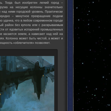
ь. Тогда был изобретен легкий город –
грузка на несущие колонны значительно
над ними городской уровень. Практически
кундно – минутное прекращение подачи
ко удачна, что в любом современном городе
ный район без купола или с раскрываемым
ности от ядовитых испарений промышленных
не касаются земли, а нависают над ней на
иях. Колонна может быть чистой, а может и
мощность «облегчителя» позволяет.