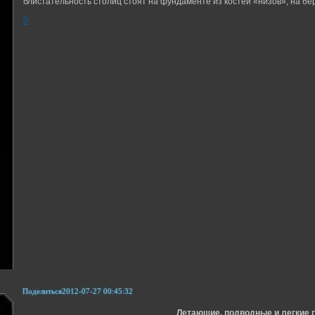
блистательность столиц стоят на фундаменте из костей «низов», на бер
0
Поделиться
2012-07-27 00:45:32
Летающие, подводные и легкие 