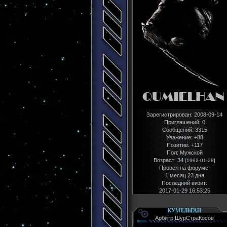
Зарегистрирован
: 2008-09-14
Приглашений:
0
Сообщений:
3315
Уважение:
+88
Позитив:
+117
Пол:
Мужской
Возраст:
34
[1992-01-28]
Провел на форуме:
1 месяц 23 дня
Последний визит:
2017-01-29 16:53:25
КУМЕЛЬГАН
Арбитр ШурСтраКосов