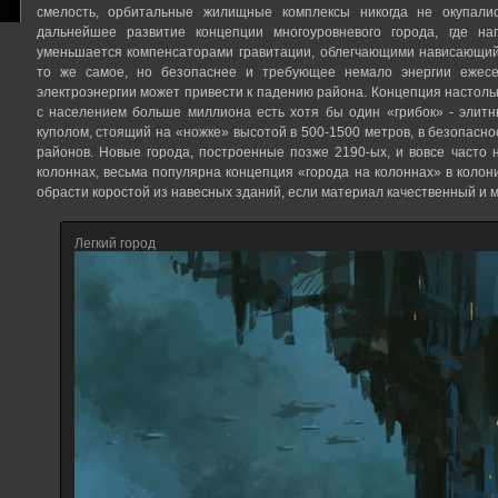
смелость, орбитальные жилищные комплексы никогда не окупалис
дальнейшее развитие концепции многоуровневого города, где на
уменьшается компенсаторами гравитации, облегчающими нависающий 
то же самое, но безопаснее и требующее немало энергии ежесе
электроэнергии может привести к падению района. Концепция настоль
с населением больше миллиона есть хотя бы один «грибок» - элит
куполом, стоящий на «ножке» высотой в 500-1500 метров, в безопас
районов. Новые города, построенные позже 2190-ых, и вовсе часто 
колоннах, весьма популярна концепция «города на колоннах» в колон
обрасти коростой из навесных зданий, если материал качественный и 
Легкий город