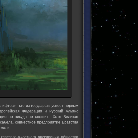
лифтов»– кто из государств успеет первым
вропейская Федерация и Русский Альянс
иционно никуда не спешит. Хотя Великая
Исабела, совместное предприятие Братства
Сомали…
 классово-высотного расслоения общества