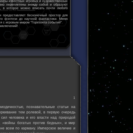
 миры известных игровых и художественных
чно переплетены между собой и образуют
ы, в которое можно вписать почти любого
и предоставляет бесконечный простор для
ого фэнтези до научной фантастики. Меню
я с игровым миром "Горизонта событий".
риключений!
1
риодичностью, познавательные статьи на
еркивание тем ролевой, в первую очередь
 сил человека и его власти над природой
, «войны богатых против бедных», и мир
 не всем по карману. Имперское величие и