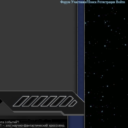
Форум
Участники
Поиск
Регистрация
Войти
та событий"!
" - это научно-фантастический кроссовер,