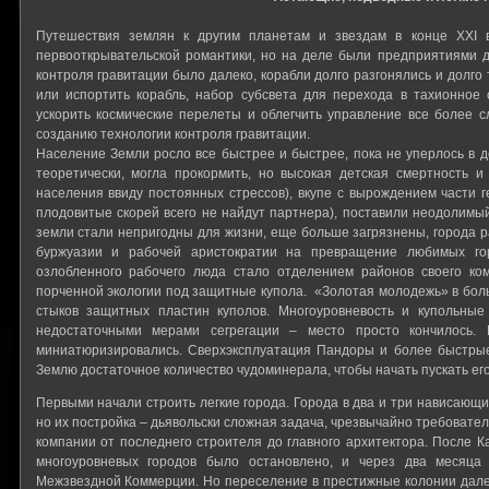
Путешествия землян к другим планетам и звездам в конце ХХI 
первооткрывательской романтики, но на деле были предприятиями 
контроля гравитации было далеко, корабли долго разгонялись и долго 
или испортить корабль, набор субсвета для перехода в тахионное
ускорить космические перелеты и облегчить управление все более 
созданию технологии контроля гравитации.
Население Земли росло все быстрее и быстрее, пока не уперлось в
теоретически, могла прокормить, но высокая детская смертность 
населения ввиду постоянных стрессов), вкупе с вырождением части 
плодовитые скорей всего не найдут партнера), поставили неодолимый
земли стали непригодны для жизни, еще больше загрязнены, города р
буржуазии и рабочей аристократии на превращение любимых го
озлобленного рабочего люда стало отделением районов своего ком
порченной экологии под защитные купола. «Золотая молодежь» в боль
стыков защитных пластин куполов. Многоуровневость и купольные
недостаточными мерами сегрегации – место просто кончилось. Н
миниатюризировались. Сверхэксплуатация Пандоры и более быстрые
Землю достаточное количество чудоминерала, чтобы начать пускать его
Первыми начали строить легкие города. Города в два и три нависающих
но их постройка – дьявольски сложная задача, чрезвычайно требовател
компании от последнего строителя до главного архитектора. После К
многоуровневых городов было остановлено, и через два месяца
Межзвездной Коммерции. Но переселение в престижные колонии далеко