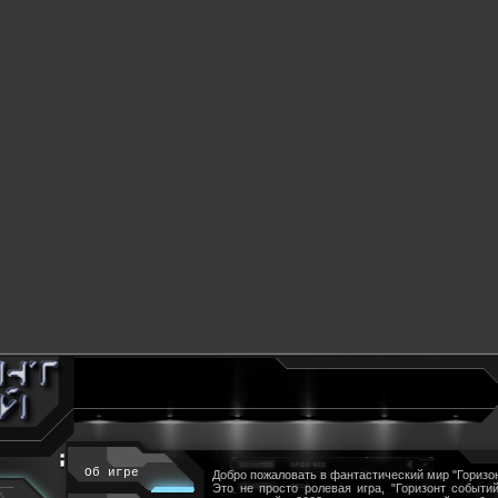
Об игре
Добро пожаловать в фантастический мир "Горизон
Это не просто ролевая игра, "Горизонт событий