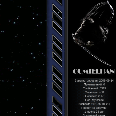
Зарегистрирован
: 2008-09-14
Приглашений:
0
Сообщений:
3315
Уважение:
+88
Позитив:
+117
Пол:
Мужской
Возраст:
34
[1992-01-28]
Провел на форуме:
1 месяц 23 дня
Последний визит: