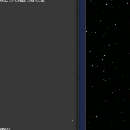
егах рек солдатской крови.
2
города