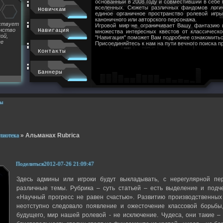
основанный в 2008 году и совместивший в себе
вселенных. Сюжеты различных фандомов логи
Новичкам
единое органичное пространство ролевой игр
каноничного или авторского персонажа.
йствует
Игровой мир не ограничивает Вашу фантазию 
инство
Навигация
множества интересных квестов от классическ
ой,
"Навигация" поможет Вам подробнее ознакомитьс
ее
Присоединяйтесь к нам на пути вечного поиска п
Контакты
Баннеры
ы
лиотека
»
Альманах Rubrica
Поделиться
2012-07-26 21:09:47
Здесь админы или игроки будут выкладывать, с нерегулярной пе
различные темы. Рубрика – суть статьей – есть выделение и подч
«Научный прогресс не равен счастью». Развитию производственных
неотступно следовало появление и ожесточение классовой борьбы
будущего, мир нашей ролевой - не исключение. Чудеса, они такие –