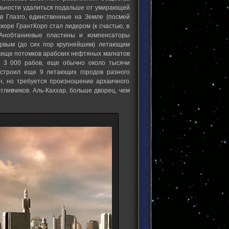
ельности удалиться подальше от умирающей
в Глазго, единственные на Земле (посмей
коре ГрантКорп стал лидером (к счастью, в
 Анобтаниевые пластины и компенсаторы
ервым (до сих пор крупнейшим) летающим
жище потомков арабских нефтяных магнатов
, 3 000 рабов, еще обычно около тысячи
остроил еще 9 летающих городов разного
, но требуется произношение архаичного
тливчиков. Аль-Каххар, больше дворец, чем