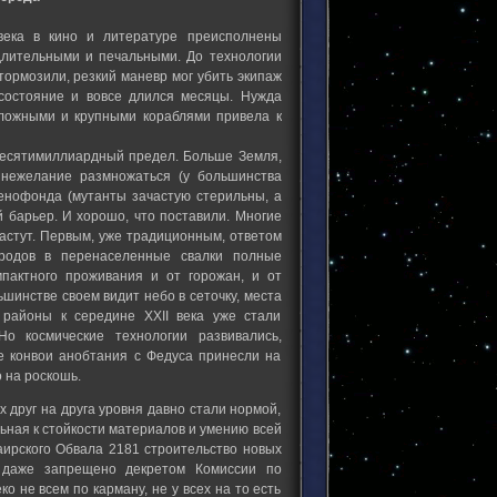
века в кино и литературе преисполнены
длительными и печальными. До технологии
тормозили, резкий маневр мог убить экипаж
 состояние и вовсе длился месяцы. Нужда
сложными и крупными кораблями привела к
 десятимиллиардный предел. Больше Земля,
и нежелание размножаться (у большинства
генофонда (мутанты зачастую стерильны, а
 барьер. И хорошо, что поставили. Многие
астут. Первым, уже традиционным, ответом
родов в перенаселенные свалки полные
пактного проживания и от горожан, и от
шинстве своем видит небо в сеточку, места
 районы к середине XXII века уже стали
о космические технологии развивались,
 конвои анобтания с Федуса принесли на
 на роскошь.
 друг на друга уровня давно стали нормой,
ьная к стойкости материалов и умению всей
аирского Обвала 2181 строительство новых
 даже запрещено декретом Комиссии по
 не всем по карману, не у всех на то есть