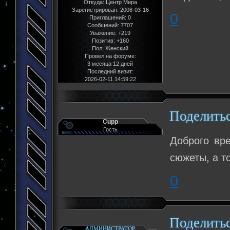
Откуда:
Центр Мира
Зарегистрирован
: 2008-03-16
0
Приглашений:
0
Сообщений:
7707
Уважение:
+219
Позитив:
+160
Пол:
Женский
Провел на форуме:
3 месяца 12 дней
Последний визит:
2026-02-11 14:59:22
Поделить
Cupp
Гость
Доброго вре
сюжеты, а т
0
Поделить
АДМИНИСТРАТОР