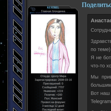
Поделить
KESTREL
Главная блондинка
Анастас
Сотрудн
Здравств
по теме)
Я не бо
что-то х
Мы прив
Откуда:
Центр Мира
Зарегистрирован
: 2008-03-16
Приглашений:
0
большим
Сообщений:
7707
Уважение:
+219
Вот наш 
Позитив:
+160
Пол:
Женский
Telegram
Провел на форуме:
3 месяца 12 дней
Последний визит: