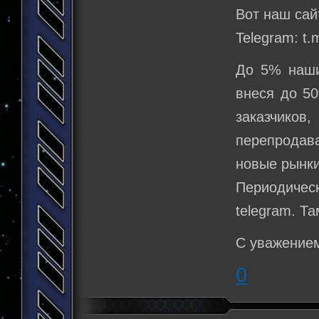
Вот наш сайт
Telegram: t.
До 5% наши
внеся до 5
заказчико
перепродав
новые рынки
Периодиче
telegram. Та
С уважением
0