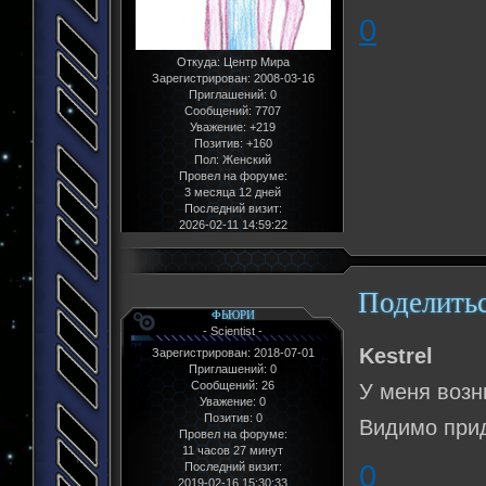
0
Откуда:
Центр Мира
Зарегистрирован
: 2008-03-16
Приглашений:
0
Сообщений:
7707
Уважение:
+219
Позитив:
+160
Пол:
Женский
Провел на форуме:
3 месяца 12 дней
Последний визит:
2026-02-11 14:59:22
Поделить
ФЬЮРИ
- Scientist -
Kestrel
Зарегистрирован
: 2018-07-01
Приглашений:
0
Сообщений:
26
У меня возн
Уважение:
0
Позитив:
0
Видимо прид
Провел на форуме:
11 часов 27 минут
0
Последний визит:
2019-02-16 15:30:33