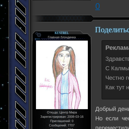
0
Поделить
KESTREL
Главная блондинка
Реклама
Здравст
С Калмык
Честно г
Как тут 
Добрый день
Откуда:
Центр Мира
Зарегистрирован
: 2008-03-16
Но если чес
Приглашений:
0
Сообщений:
7707
переместили