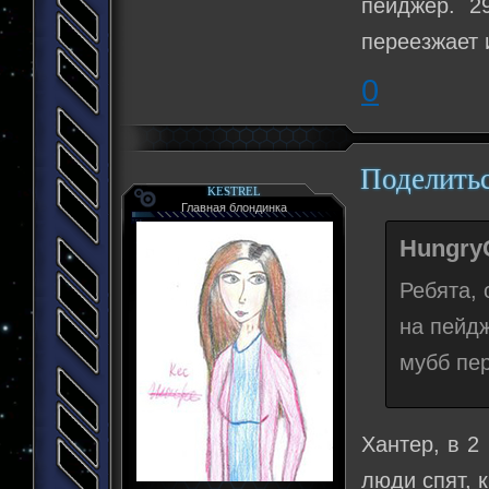
пейджер. 2
переезжает 
0
Поделить
KESTREL
Главная блондинка
Hungry
Ребята, 
на пейд
мубб пер
Хантер, в 2
люди спят, 