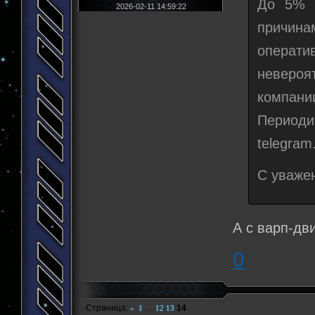
До 5% н
2026-02-11 14:59:22
причин
операт
невероя
компани
Периоди
telegram
С уваже
А с варп-дв
0
Страница:
…
14
«
1
12
13