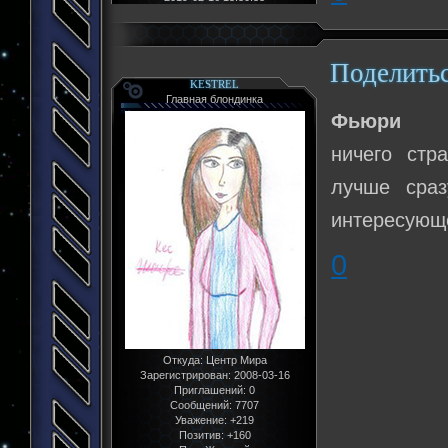
Поделить
KESTREL
Главная блондинка
Фьюри
ничего стра
лучше сраз
интересующе
0
Откуда:
Центр Мира
Зарегистрирован
: 2008-03-16
Приглашений:
0
Сообщений:
7707
Уважение:
+219
Позитив:
+160