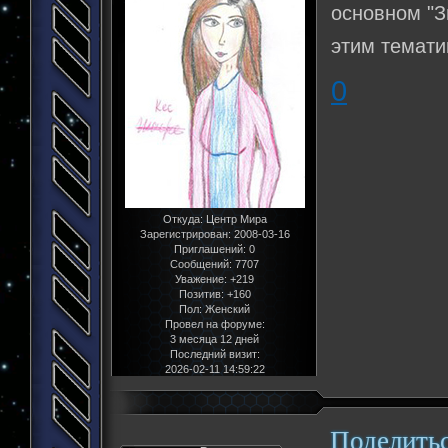
основном "З
этим темати
0
Откуда:
Центр Мира
Зарегистрирован
: 2008-03-16
Приглашений:
0
Сообщений:
7707
Уважение:
+219
Позитив:
+160
Пол:
Женский
Провел на форуме:
3 месяца 12 дней
Последний визит:
2026-02-11 14:59:22
Поделить