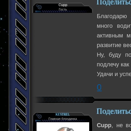
Поделить
Cupp
Гость
Благодарю 
много води
активным ма
развитие ве
Ну, буду п
подлечу как 
Удачи и усп
0
Поделить
KESTREL
Главная блондинка
Cupp
, не в