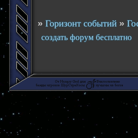
»
»
Горизонт событий
Го
создать форум бесплатно