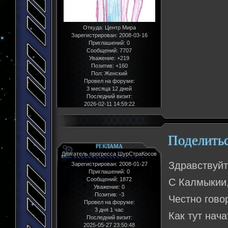
Откуда:
Центр Мира
Зарегистрирован
: 2008-03-16
Приглашений:
0
Сообщений:
7707
Уважение:
+219
Позитив:
+160
Пол:
Женский
Провел на форуме:
3 месяца 12 дней
Последний визит:
2026-02-11 14:59:22
Поделить
РЕКЛАМА
Двигатель прогресса ШурСтраКосов
Здравствуй
Зарегистрирован
: 2008-01-27
Приглашений:
0
Сообщений:
1872
С Калмыкии,
Уважение:
0
Позитив:
-3
Честно гово
Провел на форуме:
3 дня 1 час
Как тут нач
Последний визит:
2025-05-27 23:50:48