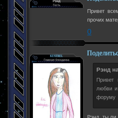
Рэнд
Гость
Привет всем
прочих мате
0
Поделить
KESTREL
Главная блондинка
Рэнд на
Привет 
любви и
форуму
Рэнд, ты ли