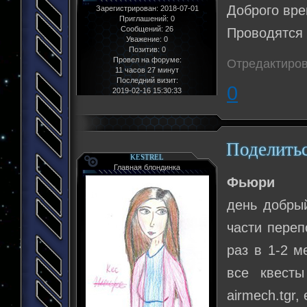
Доброго вре
Зарегистрирован
: 2018-07-01
Приглашений:
0
Сообщений:
26
Проводятся 
Уважение:
0
Позитив:
0
Провел на форуме:
Отредактиров
11 часов 27 минут
Последний визит:
0
2019-02-16 15:30:33
Поделить
KESTREL
Главная блондинка
Фьюри
день добрый
части переп
раз в 1-2 м
все квест
airmech.tgr,