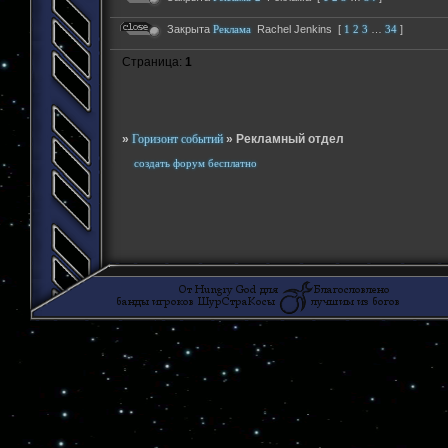
Закрыта
Реклама
Rachel Jenkins
[
1
2
3
…
34
]
Страница:
1
»
Горизонт событий
»
Рекламный отдел
создать форум бесплатно